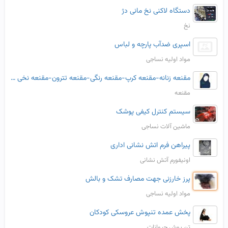
دستگاه لاکنی نخ مانی دژ
نخ
اسپری ضدآب پارچه و لباس
مواد اولیه نساجی
مقنعه زنانه-مقنعه کرپ-مقنعه رنگی-مقنعه تترون-مقنعه نخی زنانه-قیمت مقنعه زنانه-خرید مقنعه خانومها-مدل مقنعه زنانه-مقنعه اداری-مقنعه کارمندی زنانه-
مقنعه
سیستم کنترل کیفی پوشک
ماشین آلات نساجی
پیراهن فرم اتش نشانی اداری
اونیفورم آتش نشانی
پرز خارزنی جهت مصارف تشک و بالش
مواد اولیه نساجی
پخش عمده تنپوش عروسکی کودکان
تن پوش حیوانات