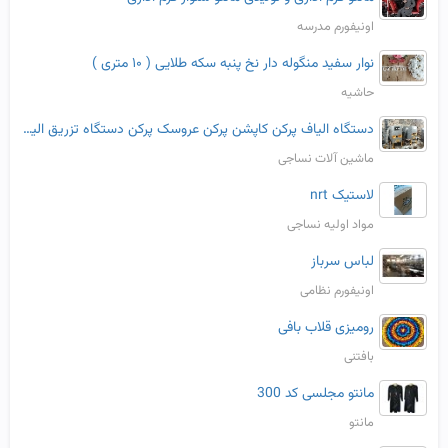
اونیفورم مدرسه
نوار سفید منگوله دار نخ پنبه سکه طلایی ( ۱۰ متری )
حاشیه
دستگاه الیاف پرکن کاپشن پرکن عروسک پرکن دستگاه تزریق الیاف
ماشین آلات نساجی
لاستیک nrt
مواد اولیه نساجی
لباس سرباز
اونیفورم نظامی
رومیزی قلاب بافی
بافتنی
مانتو مجلسی کد 300
مانتو