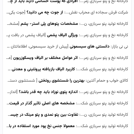
کارخانه نخ و پتو سربازی زمر...:
افرادی که پوست حساسی دارند باید از چه نوع پتو هایی استفاده کنند؟
شرکت فرش سجاده ای محراب نقش...:
از جوت چه می دانید؟
[جوت یکی از الیاف طبیعی مهم و ارزشمند است که استفاده های گسترده ای از آن در سراسر جهان به عمل می آ...]
کارخانه تولید پتو سربازی، ن...:
مشخصات پتوهای پلی استر- پشم
[مشخصات پتوهای پلی استر- پشم سیستم بافندگی پتو از تار و پود میباشد.نخ پود تولید شده از سیستم ریسن...]
کارخانه نخ و پتو سربازی زمر...:
ویژگی الیاف پشمی
[الیاف پشمی در بافت پتو های پشمی بسیار استفاده می شوند و جزء الیاف حیوانی می باشند و به الیاف حیوا...]
نی نی بازار:
دانستنی های سیسمونی
[پیش از خرید سیسمونی، اطلاعاتتان را بیشتر کنید ... با توجه به اینکه اکثر هموطنان گرامی در خرید ...]
کارخانه نخ و پتو سربازی زمر...:
اثر عوامل مختلف بر الیاف ویسکوزریون
[عوامل محیطی مختلف مانند نور، حرارت و رطوبت بر روی الیاف ویسکوزریون تاثیر می گذارند هم چنین انواع ...]
کارخانه تولید پتو سربازی شک...:
کاربرد الیاف بازیافته پروتئینی و معدنی در نساجی و پتوی نسوز
کالای خواب و حمام آلتین:
بهترین را شستشوی روتختی
[ شستشوی دستی یا ماشینی باید با عملیات ملایم و درحداکثر دمای 30 درجه سانتی گراد (آب سرد) انجام شو...]
کارخانه نخ و پتو سربازی زمر...:
اندازه پتوی نوزاد باید چه قدر باشد؟
[اندازه ی پتوی نوزاد بسیار اهمیت دارد زیرا اگر بزرگ باشد نوزاد در آن گم میشود و اگر هم کوچک باشد ن...]
کارخانه تولید پتو سربازی شک...:
مشخصه های اصلی تاثیر گذار در قیمت پتو کدامند ؟
کارخانه تولید پتو سربازی، ن...:
تفاوت بین پتو نمدی و پتو مینک در چیست؟
[اب
کارخانه تولید پتو سربازی شک...:
معمولا جنس نخ پود مورد استفاده در بافت پتو چه چیزی می باشد؟