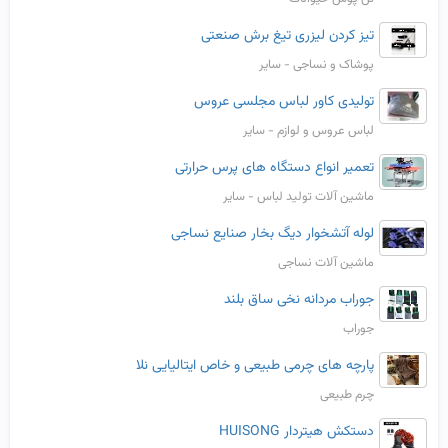
تیز کردن لیزری تیغ برش صنعتی
پوشاک و نساجی - سایر
تولیدی کاور لباس مجلسی عروس
لباس عروس و لوازم - سایر
تعمیر انواع دستگاه های پرس حرارتی
ماشین آلات تولید لباس - سایر
لوله آتشخوار دیگ بخار صنایع نساجی
ماشین آلات نساجی
جوراب مردانه نخی ساق بلند
جوراب
پارچه های چرمی طبیعی و خاص ایتالیایی نلا
چرم طبیعی
دستکش هیتردار HUISONG