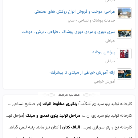
خیاطی
طراحی، دوخت و فروش انواع روکش های صنعتی
خدمات پوشاک و نساجی - سایر
سری دوزی و مزدی دوزی پوشاک ، طراحی ، برش ، دوخت
خیاطی
پیراهن مردانه
خیاطی
ارائه آموزش خیاطی از مبتدی تا پیشرفته
آموزش خیاطی
کارخانه تولید پتو سربازی شک...:
رنگرزی مخلوط الیاف
[در صنایع نساجی هر نخ یا پارچه ممکن است به صورت تک لیف یا مخلوطی از دو یا چند نوع لیف باشد. مخلوط ...]
کارخانه تولید پتو سربازی، ن...:
مراحل تولید پتوی نمدی و مینک
[مراحل تولید پتوی نمدی و مینک عبارتند از: حلاجی الیاف رنگرزی ریسندگی بافندگی خارزنی و مینک ...]
کارخانه نخ و پتو سربازی زمر...:
الیاف کتان
[ کتان نیز مانند پنبه لیفی گیاهی است که ماده ی تشکیل دهنده ی آن سلولز می باشد.الیاف کتان از...]