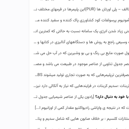
)این پلیمرها در فرمهای مختلف نظیر فوم های انعطاف پذیر و سخ...]
مونیوم پرسولفات کود کشاورزی پاک کننده و سفید کننده مشخصات بسته بندی: نوع بسته بندی ...]
 شدن انرژی یک سامانه نسبت به حالتی که کمترین انرژی ممکن را داراست. ...]
 راجع به روش ها و دستگاههای آنالیزی در کتابها و منابع مختلف یافت می شود. برای...]
اوبی از عناصر موجود در طبیعت می باشد و مصارف متعددی در زندگی روزمره دارد. ...]
ن ترپلیمرهایی که به صورت تجاری تولید میشوند ABS͵ است .این ترپلیم...]
:سدیم کربنات در فرایندهایی که نیاز به آلکالی دارد نیز مانند کاغذ سازی ، صابون وپاک کن...]
 خود به دنبال دارد؟
[رادون یکی از عناصر شیمیایی جدول تناوبی است که نماد آن Rn و عدد اتمی آن ۸۶ است. این عنصر از گازهای...]
که در نتیجه ی واپاشی رادیواکتیو مقدار کمی از اورانیوم ا...]
رات کلسیم : بر خلاف صابون هایی که شامل سدیم و پتاسیم هستند، استئارات کلسیم قابل حل در آ...]