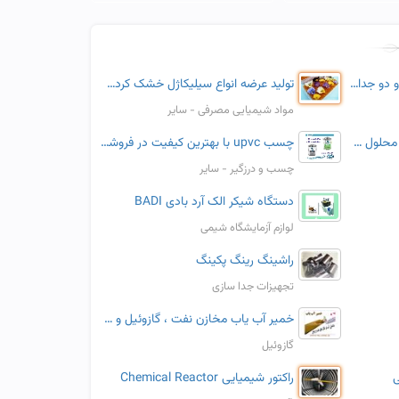
تولید لوله پلی اتیلن تک جداره و دو جداره با بهترین متریال
تولید عرضه انواع سیلیکاژل خشک کردن گل و انواع سیلیکاژل در ایران
مواد شیمیایی مصرفی - سایر
ارسال مستقیم و بدون واسطه محلول ضد شوره نما ساختمان پارسیکا
چسب upvc با بهترین کیفیت در فروشگاه آبیکو
چسب و درزگیر - سایر
دستگاه شیکر الک آرد بادی BADI
لوازم آزمایشگاه شیمی
راشینگ رینگ پکینگ
تجهیزات جدا سازی
خمیر آب یاب مخازن نفت ، گازوئیل و مازوت
گازوئیل
ی
راکتور شیمیایی Chemical Reactor