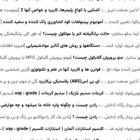
آدلین صنعت تبریز ...:
آشنایی با انواع پلیمرها، کاربرد و خواص آنها 2
[ترموست هاالف – پلی اورتان ها (PUR
یاکو/ تامین کننده...:
آمونیوم پرسولفات کود کشاورزی پاک کننده و سفید کننده
[آ
آزما سکو سامان:
حالت برانگیخته اتم یا مولکول چیست؟
[ه طور کلی برانگیختگی یعنی زیاد
ای شریف (وارد کنند...:
دستگاهها و روش های آنالیز موادشیمیایی
[امروزه اطلاعات وسیعی
 سانیار:
منو پروپیلن گلایکول چیست؟
[مونو پروپیلن گلیکول MPG یا پروپیلن گلیکول صورت مایع بی رنگ و بی بو وشیرین که در آب حل می شود که د...]
امین کننده مواد تخ...:
فولرن ها و کاربرد آنها در علم و تکنولوژی
[کربن ششمین عنصر جدول تن
آدلین صنعت تبریز ...:
ای بی اس(ABS) پلاستیکی پرکاربرد
[کی از مهم ترین و پر مصرفتری
وین|مواد اولیه غذ...:
کربنات سدیم بلژیک ( سدیم کربنات ) usp : grade
[سدیم کربنات 
 پرداز پگاه (دانش ...:
رادن چیست و چگونه وارد خانه ما میشود و چه عوارضی با
 پرداز پگاه (دانش ...:
رادن چیست ؟
[رادن یک گاز رادیواکتیو بی رنگ و بی بو است 
وین|مواد اولیه غذ...:
کلسیم استئارات آلمان ( استئارات کلسیم ) usp : grade
[استئا