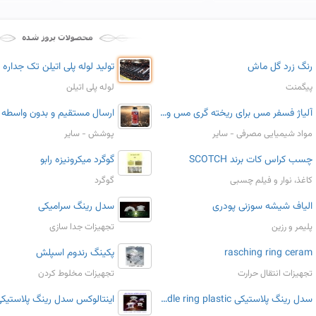
رنگ زرد گل ماش
پیگمنت
لوله پلی اتیلن
آلیاژ فسفر مس برای ریخته گری مس و برنج و آلومینیوم و سیم جوش
مواد شیمیایی مصرفی - سایر
پوشش - سایر
چسب کراس کات برند SCOTCH
گوگرد میکرونیزه رابو
کاغذ، نوار و فیلم چسبی
گوگرد
الیاف شیشه سوزنی پودری
سدل رینگ سرامیکی
پلیمر و رزین
تجهیزات جدا سازی
rasching ring ceram
پکینگ رندوم اسپلش
تجهیزات انتقال حرارت
تجهیزات مخلوط کردن
سدل رینگ پلاستیکی saddle ring plastic
اینتالوکس سدل رینگ پلاستیک