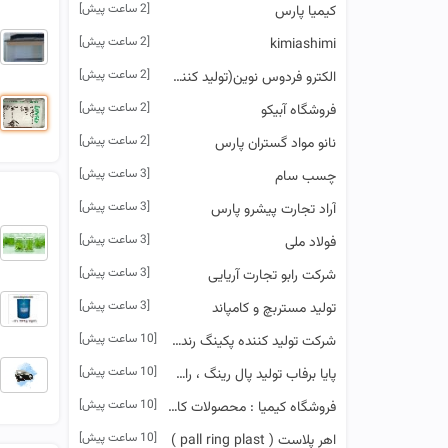
[2 ساعت پیش]
کیمیا پارس
[2 ساعت پیش]
kimiashimi
[2 ساعت پیش]
الکترو فردوس نوین(تولید کننده روکش سیم پی وی سی (pvc) با برند نوین پلاست
[2 ساعت پیش]
فروشگاه آبیکو
[2 ساعت پیش]
نانو مواد گستران پارس
[3 ساعت پیش]
چسب سام
[3 ساعت پیش]
آراد تجارت پیشرو پارس
[3 ساعت پیش]
فولاد ملی
[3 ساعت پیش]
شرکت رابو تجارت آریایی
[3 ساعت پیش]
تولید مستربچ و کامپاند
[10 ساعت پیش]
شرکت تولید کننده پکینگ رندوم اسپلش
[10 ساعت پیش]
پایا برفاب تولید پال رینگ ، راشینگ (استیل - سرامیک و پلیمر)
[10 ساعت پیش]
فروشگاه کیمیا : محصولات کارواش - انواع چربیگیرها - پودر و مایع مکمل ماشین ظرفشوئی صنعتی
[10 ساعت پیش]
اهر پلاست ( pall ring plast )