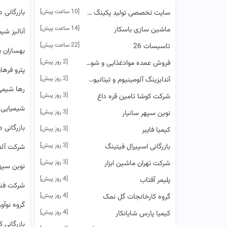
[10 ساعت پیش]
بازرگانی د
سایت تخصصی تولید پکینگ در ایران
[14 ساعت پیش]
ماشین سازی باسکار
آنالیز ش
[22 ساعت پیش]
تاسیسات 26
بهسازان پ
[2 روز پیش]
فروش عمده مواد‌غذایی و شوینده.بهداشتی /پخش تهران کالا
پترو فره
[2 روز پیش]
آندایزینگ آلومینیوم و تیتانیوم آریا
رها شیمی
[3 روز پیش]
شرکت کوشا تامین قره داغ
شیمیایی 
[3 روز پیش]
نوین سپهر سانیار
بازرگانی د
[3 روز پیش]
کیمیا فایبر
[3 روز پیش]
بازرگانی اسپیرال فیتینگ
شرکت آلف
[3 روز پیش]
شرکت تهران ماشین ابزار
نوین سپهر
[4 روز پیش]
پلیمر آفتاب
شرکت فنی 
[4 روز پیش]
گروه کارخانجات گل نمک
گروه نوآو
[4 روز پیش]
کیمیا پارس شایانکار
بازرگانی ک