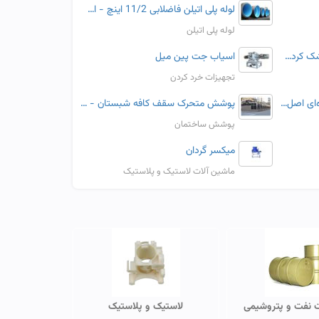
لوله پلی اتیلن فاضلابی 11/2 اینچ - اسپیرال فیتینگ
لوله پلی اتیلن
تولید عرضه انواع سیلیکاژل خشک کردن گل و انواع سیلیکاژل در ایران
اسیاب جت پین میل
تجهیزات خرد کردن
جوهر پرینتر اپسون InkTec کره‌ای اصل- 100 و 1000 سی‌سی
پوشش متحرک سقف کافه شبستان - مدل Qdfhr7
پوشش ساختمان
میکسر گردان
ماشین آلات لاستیک و پلاستیک
نفت و پتروشیمی
لاستیک و پلاستیک