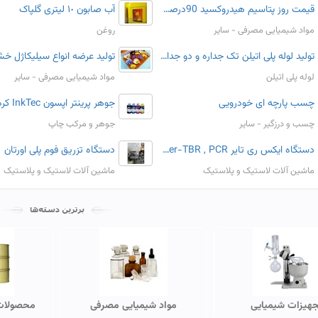
قیمت روز پتاسیم هیدروکسید 90درصد برند یونید با بهترین کیفیت
آب صابون ١٠ لیتری گلپاک
مواد شیمیایی مصرفی - سایر
روغن
تولید لوله پلی اتیلن تک جداره و دو جداره با بهترین متریال
لوله پلی اتیلن
مواد شیمیایی مصرفی - سایر
چسب پارچه ای خودرویی
چسب و درزگیر - سایر
جوهر و مرکب چاپ
دستگاه ایکس ری تایر X-ray /Meyer-TBR , PCR
دستگاه تزریق فوم پلی اورتان
ماشین آلات لاستیک و پلاستیک
ماشین آلات لاستیک و پلاستیک
جهیزات شیمیایی
مواد شیمیایی مصرفی
محصولات 