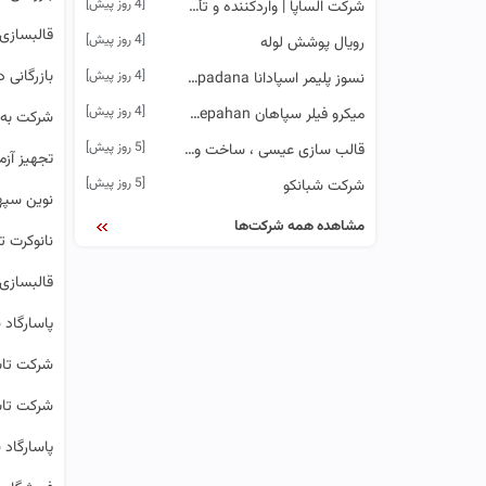
[4 روز پیش]
شرکت الساپا | واردکننده و تأمین‌کننده مواد اولیه شیمیایی
قالبسازی 
[4 روز پیش]
رویال پوشش لوله
بازرگانی د
[4 روز پیش]
نسوز پلیمر اسپادانا Nasoz Polymer Espadana
[4 روز پیش]
میکرو فیلر سپاهان Micro Filler Sepahan
شرکت به 
[5 روز پیش]
قالب سازی عیسی ، ساخت و فروش قالب های مجسمه از جنس پی وی سی pvc ، ساخت و فروش قالب های سنگ مصنوعی
تجهیز آزم
[5 روز پیش]
شرکت شبانکو
نوین سپهر
مشاهده همه شرکت‌ها
نانوکرت ت
قالبسازی 
پاسارگاد ن
شرکت تابش
شرکت تابش
پاسارگاد ن