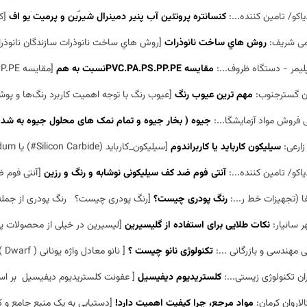
یاکو/ تامین کننده...:
کنسانتره پروتئین آب پنیر دمینرال شیرین و پرمیت یو اف
[کنس
یمی شریف:
روش هاي ساخت نانوذرات
[روش هاي ساخت نانوذرات سازندگان نانوذرات از
لیمر - دستگاه ظروف...:
مقایسه PVC.PA.PS.PP.PEنسبت به هم
[مقایسه PVC.PA.PS.PP.PEنسبت به هم پلي وينيل كلرايد پلي وينيل كلرايد در اوايل دهه 1930 معرفي ...]
ان گسترجنوب:
مهم ترین عیوب رنگ
[عیوب رنگ با توجه اهمیت کاربرد رنگ‌ها و پوش
 فروش مواد آزمایشگا...:
جیوه ( بخار جیوه و تمام نمک های محلول جیوه به ش
زارعی:
سیلیکون کارباید یا کاربراندوم
[سیلیکون_کارباید (Silicon Carbide#) یا carborundumیک ماده­ ی سرامیکی بوده که نوع خالص آن بیرنگ...]
یاکو/ تامین کننده...:
آنتی فوم ضد کف سیلیکونی نوشابه و رنگ و رزین
[آنتی فوم ضد کف
ا (تجهیزات خط ر...:
رنگ پودری چیست؟
[رنگ پودری چیست؟ رنگ پودری از جمله
 سانیار:
نکات طلایی برای استفاده از گلیسیرین
[لیسیرین در خیلی از محصولات پوست 
مهندسی و بازرگانی ...:
تکنولوژی نانو چیست ؟
[ نانو معادل واژه یونانی ( Dwarf ) به معنای یک بیلیونیم متر است . در نظر بگیرید که قطر یک تار موی...]
ران تکنولوژی زیستی...:
کلستریدیوم دیفیسیل
[ عفونت کلستریدیوم دیفیسیل بر اساس وجود توکسین A,b 
الاروان کرمان:
مواد مرجع، چرا کیفیت اهمیت دارد!
[دستیابی به یک منبع جامع و کامل موا