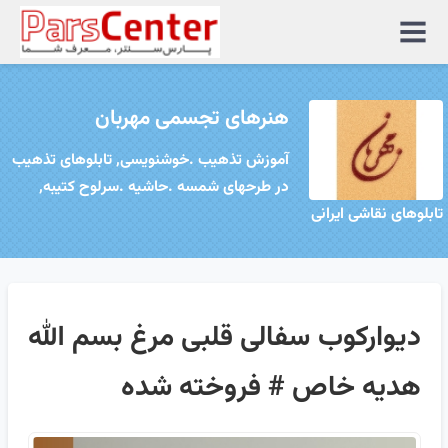
منوی
سایت
هنرهای تجسمی مهربان
آموزش تذهیب .خوشنویسی, تابلوهای تذهیب
در طرحهای شمسه .حاشیه .سرلوح کتیبه,
تابلوهای نقاشی ایرانی
دیوارکوب سفالی قلبی مرغ بسم الله
هدیه خاص # فروخته شده