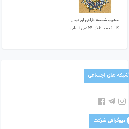
تذهیب شمسه طراحی اورجینال
.کار شده با طلای ۲۴ عیار آلمانی
زرد و مسی .کاغذ آهار مهره
.پاسپارتو فیلتدار
شبکه های اجتماعی
بیوگرافی شرکت