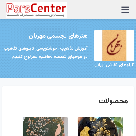
منوی
سایت
هنرهای تجسمی مهربان
آموزش تذهیب .خوشنویسی, تابلوهای تذهیب
در طرحهای شمسه .حاشیه .سرلوح کتیبه,
تابلوهای نقاشی ایرانی
محصولات