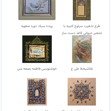
طرح تذهیب سرلوح کتیبه با
پرنده سبک دوره صفویه
تشعیر حیوانی کاغذ دست ساز
آهار مهره .طراح اورجینال
نقاشیخط علی ع
خوشنویسی فاطمه بصعه منی