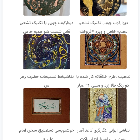
دیوارکوب چوبی تکنیک تشعیر
دیوارکوب چوبی با تکنیک تشعیر
.هدیه خاص و ویژه #فروخته
قابل شست شو هدیه خاص
شده
تذهیب .طرح خلاقاته کار شده با
نقاشیخط تسبیحات حضرت زهرا
دو رنگ طلا زرد و مسی ۲۴ عیار
س
آلمانی .کاغذ اهار مهره دست
ساز.اثر شرکت داده شده در
نمایشگاههای بین المللی و ملی
نقاشی ایرانی .نگارگری کاغذ آهار
خوشنویسی نستعلیق سخن امام
مهره .پاسپارتو فیلتدار ماکت
علی ع .