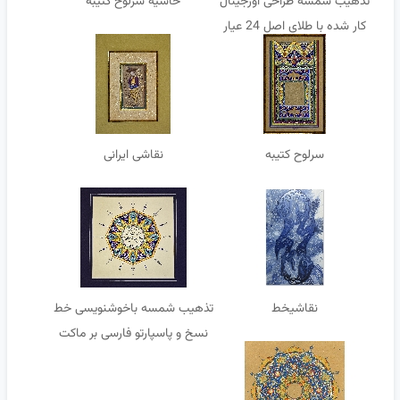
تذهیب شمسه طراحی اورجینال
حاشیه سرلوح کتیبه
کار شده با طلای اصل 24 عیار
آلمانی زرد و مسی. کاغذ آهار
مهره
سرلوح کتیبه
نقاشی ایرانی
نقاشیخط
تذهیب شمسه باخوشنویسی خط
نسخ و پاسپارتو فارسی بر ماکت
هلندی