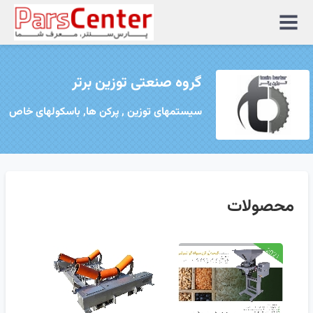
منوی
سایت
گروه صنعتی توزین برتر
سیستمهای توزین , پرکن ها, باسکولهای خاص
محصولات