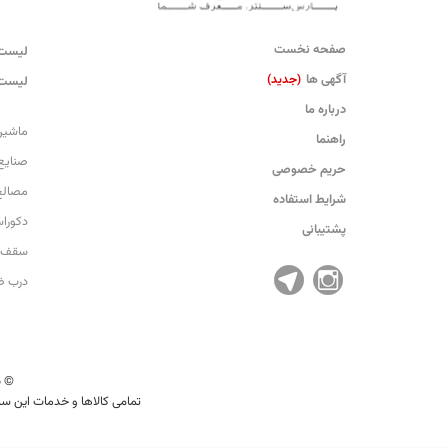
صفحه نخست
لیست 
آگهی ها
(جدید)
لیست 
درباره ما
ماشین
راهنما
صنایع
حریم خصوصی
مصالح
شرایط استفاده
دکورا
پشتیبانی
سقف 
درب 
© 2026 parscenter.com. کلیه حقوق این سایت متعلق به شرکت مدیریت هوشمند تاو می‌باشد.
تمامی کالاها و خدمات این سا