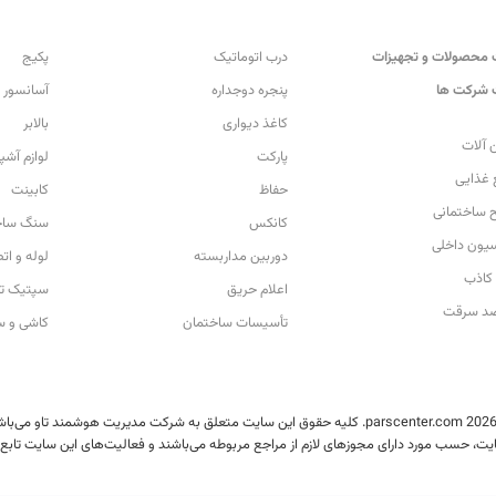
محصولات و تجهیزات
درب اتوماتیک
پکیج
شرکت ها
پنجره دوجداره
آسانسور
کاغذ دیواری
بالابر
 آلات
پارکت
لوازم آشپ
 غذایی
حفاظ
کابینت
 ساختمانی
کانکس
سنگ ساخ
سیون داخلی
دوربین مداربسته
لوله و ات
کاذب
اعلام حریق
سپتیک تا
ضد سرقت
تأسیسات ساختمان
کاشی و س
یت، حسب مورد دارای مجوزهای لازم از مراجع مربوطه می‌باشند و فعالیت‌های این سایت تابع 