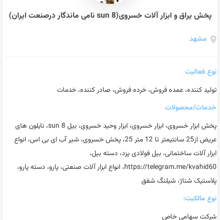
پخش یراق و ابزار آلات خسروی(sun 8 نامی ماندگار درصنعت ایران)
مشهد
نوع فعالیت
تولید کننده، عمده فروش، خرده فروش، صادر کننده، خدمات
خدمات/محصولات
پخش ابزار خسروی، ابزار خسروی، ابزار وحید خسروی، بیل sun 8، نایلون های
عریض از25 سانتیمتر تا 12 متر 25، پخش خسروی، شیر آب ای بی اس، انواع
ابزار آلات ساختمانی، بیل فولادی یزد، دسته بیل،
https://telegram.me/kvahid60، انواع ابزار آلات صنعتی، پارو، دسته پارو،
پلاستیک شناژ، شیلنگ شفق
نوع مالکیت:
شرکت سهامی خاص