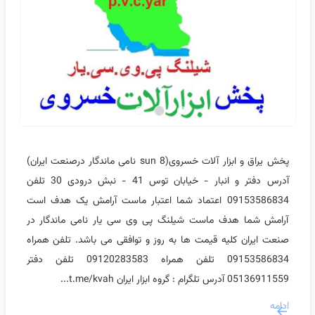
پخش یراق و ابزار آلات خسروی(sun 8 نامی ماندگار درصنعت ایران)
آدرس دفتر و انبار - خیابان توس 41 - نبش درودی 30 تلفن
09153586834 اعتماد شما اعتبار ماست آرامش یک هدف است
آرامش شما هدف ماست شیلنگ پی وی سی یار نامی ماندگار در
صنعت ایران کلیه قیمت ها به روز و توافقی می باشد. تلفن همراه
09153586834 تلفن همراه 09120283583 تلفن دفتر
05136911559 آدرس تلگرام : گروه ابزار ایران t.me/kvah...
ادامه