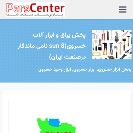
منوی
سایت
پخش یراق و ابزار آلات
خسروی(sun 8 نامی ماندگار
درصنعت ایران)
پخش ابزار خسروی, ابزار خسروی, ابزار وحید خسروی