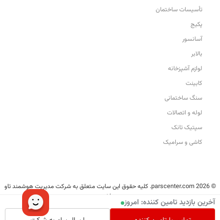
تأسیسات ساختمان
پکیج
آسانسور
بالابر
لوازم آشپزخانه
کابینت
سنگ ساختمانی
لوله و اتصالات
سپتیک تانک
کاشی و سرامیک
© 2026 parscenter.com. کلیه حقوق این سایت متعلق به شرکت مدیریت هوشمند تاو
می‌باشد.
آخرین بازدید تامین کننده: امروز
تمامی کالاها و خدمات این سایت، حسب مورد دارای مجوزهای لازم از مراجع مربوطه
می‌باشند و فعالیت‌های این سایت تابع قوانین و مقررات ایران است.