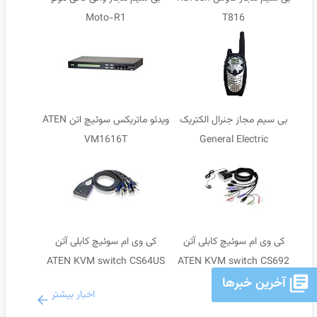
Moto-R1
T816
بی سیم مجاز جنرال الکتریک
ویدئو ماتریکس سوئیچ اتن ATEN
VM1616T
General Electric
کی وی ام سوئیچ کابلی آتن
کی وی ام سوئیچ کابلی آتن
ATEN KVM switch CS64US
ATEN KVM switch CS692
آخرین خبرها
اخبار بیشتر