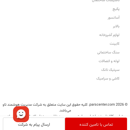
تأسیسات ساختمان
پکیج
آسانسور
بالابر
لوازم آشپزخانه
کابینت
سنگ ساختمانی
لوله و اتصالات
سپتیک تانک
کاشی و سرامیک
© 2026 parscenter.com. کلیه حقوق این سایت متعلق به شرکت مدیریت هوشمند تاو
می‌باشد.
تمامی کالاها و خدمات این سایت، حسب مورد دارای مجوزهای لازم از مراجع مربوطه
می‌باشند و فعالیت‌های این سایت تابع قوانین و مقررات ایران است.
تماس با تامین کننده
ارسال پیام به شرکت