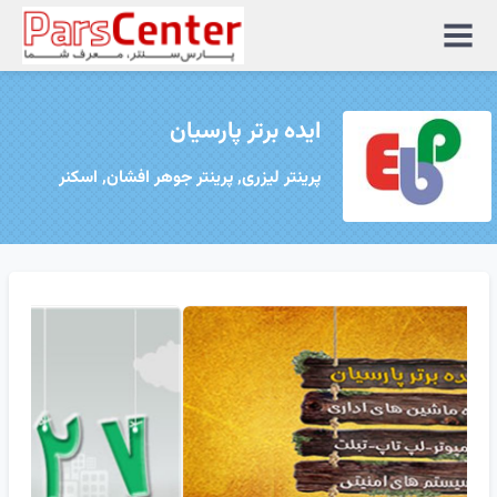
منوی
سایت
ایده برتر پارسیان
پرینتر لیزری, پرینتر جوهر افشان, اسکنر