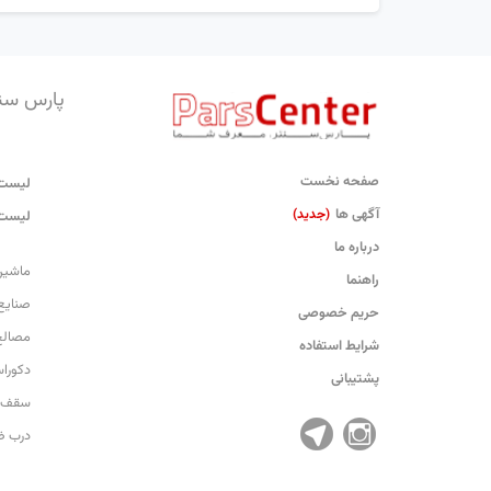
پارس سن
صفحه نخست
لیست 
آگهی ها
(جدید)
لیست 
درباره ما
ماشین
راهنما
صنایع
حریم خصوصی
مصالح
شرایط استفاده
دکورا
پشتیبانی
سقف 
درب 