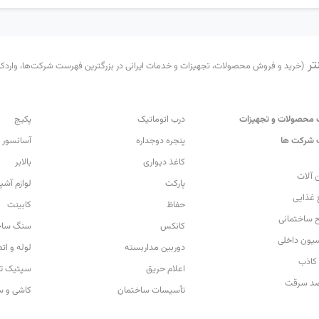
تر
(خرید و فروش محصولات، تجهیزات و خدمات ایرانی در بزرگترین فهرست شرکت‌ها، واردکننده
محصولات و تجهیزات
درب اتوماتیک
پکیج
شرکت ها
پنجره دوجداره
آسانسور
کاغذ دیواری
بالابر
 آلات
پارکت
لوازم آشپ
 غذایی
حفاظ
کابینت
 ساختمانی
کانکس
سنگ ساخ
سیون داخلی
دوربین مداربسته
لوله و ات
کاذب
اعلام حریق
سپتیک تا
ضد سرقت
تأسیسات ساختمان
کاشی و س