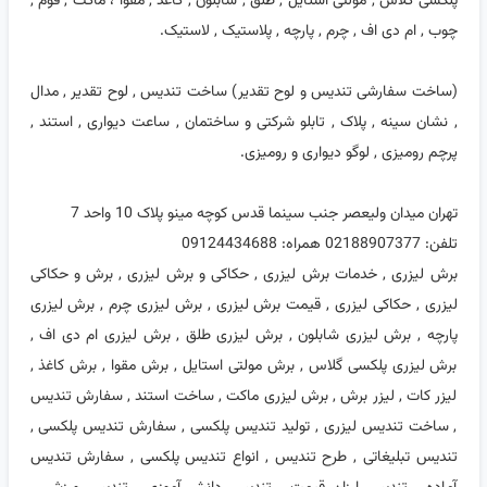
پلکسی گلاس , مولتی استایل , طلق , شابلون , کاغذ , مقوا ، ماکت , فوم ,
چوب , ام دی اف , چرم , پارچه , پلاستیک , لاستیک.
(ساخت سفارشی تندیس و لوح تقدیر) ساخت تندیس , لوح تقدیر , مدال
, نشان سینه , پلاک , تابلو شرکتی و ساختمان , ساعت دیواری , استند ,
پرچم رومیزی , لوگو دیواری و رومیزی.
تهران میدان ولیعصر جنب سینما قدس کوچه مینو پلاک 10 واحد 7
تلفن: 02188907377 همراه: 09124434688
برش لیزری , خدمات برش لیزری , حکاکی و برش لیزری , برش و حکاکی
لیزری , حکاکی لیزری , قیمت برش لیزری , برش لیزری چرم , برش لیزری
پارچه , برش لیزری شابلون , برش لیزری طلق , برش لیزری ام دی اف ,
برش لیزری پلکسی گلاس , برش مولتی استایل , برش مقوا , برش کاغذ ,
لیزر کات , لیزر برش , برش لیزری ماکت , ساخت استند , سفارش تندیس
, ساخت تندیس لیزری , تولید تندیس پلکسی , سفارش تندیس پلکسی ,
تندیس تبلیغاتی , طرح تندیس , انواع تندیس پلکسی , سفارش تندیس