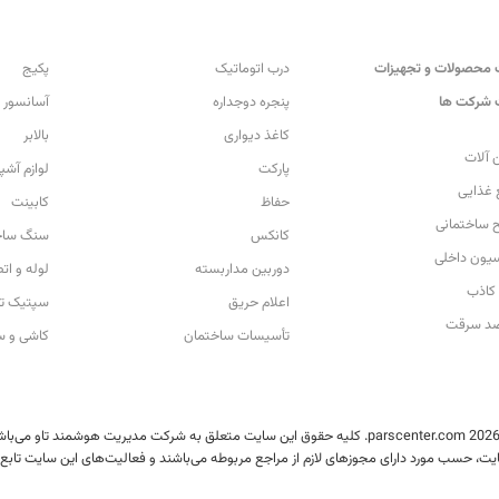
محصولات و تجهیزات
درب اتوماتیک
پکیج
شرکت ها
پنجره دوجداره
آسانسور
کاغذ دیواری
بالابر
 آلات
پارکت
لوازم آشپ
 غذایی
حفاظ
کابینت
 ساختمانی
کانکس
سنگ ساخ
سیون داخلی
دوربین مداربسته
لوله و ات
کاذب
اعلام حریق
سپتیک تا
ضد سرقت
تأسیسات ساختمان
کاشی و س
یت، حسب مورد دارای مجوزهای لازم از مراجع مربوطه می‌باشند و فعالیت‌های این سایت تابع 