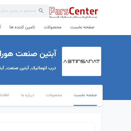
صفحه نخست
محصولات
تامین کننده ها
آ
آبتین صنعت هوراد TINSANAT
درب اتوماتیک, آبتین صنعت, آب
صفحه نخست
محصولات
درباره ما
اطلاع