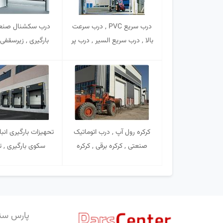
درب سریع PVC , درب سرعت
درب سکشنال صنعت
بالا , درب سریع السیر , درب پر
بارگیری , زیرسقفی
سرعت , درب سریع
TINSANAT
ABTINSANAT
کرکره رول آپ , درب اتوماتیک
تحهیزات بارگیری انبا
صنعتی , کرکره برقی , کرکره
سکوی بارگیری , 
برقی صنعتی , درب صنعتی ,
ورودی کارخانه و 
درب صنعتی کارخانه با موتور
TINSANAT
سه فاز صنعتی ABTINSANAT
پارس سن