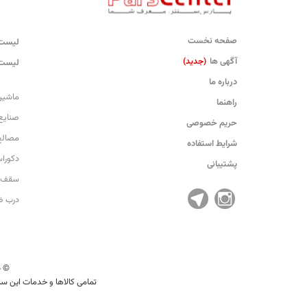
صفحه نخست
لیست 
آگهی ها
(جدید)
لیست 
درباره ما
ماشین
راهنما
صنایع
حریم خصوصی
مصالح
شرایط استفاده
دکورا
پشتیبانی
سقف 
درب 
© 2026 parscenter.com. کلیه حقوق این سایت متعلق به شرکت مدیریت هوشمند تاو می‌باشد.
تمامی کالاها و خدمات این سا