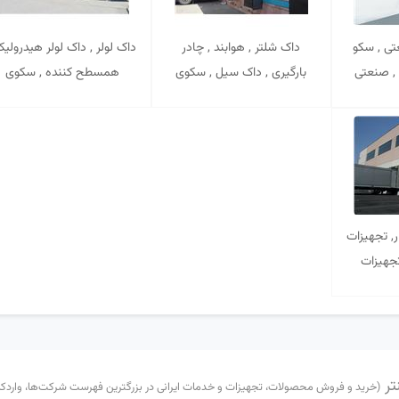
ی , سکو
داک شلتر , هوابند , چادر
داک لولر , داک لولر هیدرولیک
 , صنعتی
بارگیری , داک سیل , سکوی
همسطح کننده , سکوی
AB
بارگیری , سکو بارگیری
بارگیری , جک هیدرولیکی ,
ABTINSANAT
رمپ بارگیری , جک بارگیری ,
تجهیزات بارگیری
ABTINSANAT
ر, تجهیزات
تجهیزات
سردخانه
AB
تر
(خرید و فروش محصولات، تجهیزات و خدمات ایرانی در بزرگترین فهرست شرکت‌ها، واردکننده