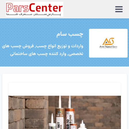
منوی
سایت
چسب سام
واردات و توزیع انواع چسب, فروش چسب های
تخصصی, وارد کننده چسب های ساختمانی