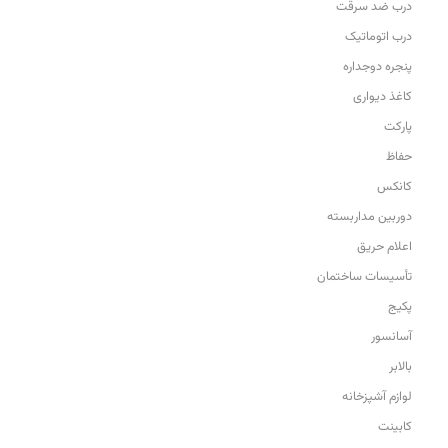
درب ضد سرقت
درب اتوماتیک
پنجره دوجداره
کاغذ دیواری
پارکت
حفاظ
کانکس
دوربین مداربسته
اعلام حریق
تأسیسات ساختمان
پکیج
آسانسور
بالابر
لوازم آشپزخانه
کابینت