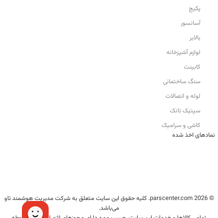
پکیج
آسانسور
بالابر
لوازم آشپزخانه
کابینت
سنگ ساختمانی
لوله و اتصالات
سپتیک تانک
کاشی و سرامیک
نمادهای اخذ شده
© 2026 parscenter.com. کلیه حقوق این سایت متعلق به شرکت مدیریت هوشمند تاو
می‌باشد.
تمامی کالاها و خدمات این سایت، حسب مورد دارای مجوزهای لازم از مراجع مربوطه