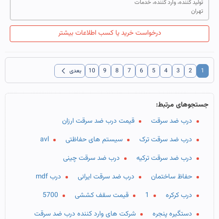
تولید کننده، وارد کننده، خدمات
تهران
درخواست خرید یا کسب اطلاعات بیشتر
chevron_left
1
2
3
4
5
6
7
8
9
10
بعدی
جستجوهای مرتبط:
درب ضد سرقت
قیمت درب ضد سرقت ارزان
درب ضد سرقت ترک
سیستم های حفاظتی
avl
درب ضد سرقت ترکیه
درب ضد سرقت چینی
حفاظ ساختمان
درب ضد سرقت ایرانی
درب mdf
درب کرکره
1
قیمت سقف کششی
5700
دستگیره پنجره
شرکت های وارد کننده درب ضد سرقت