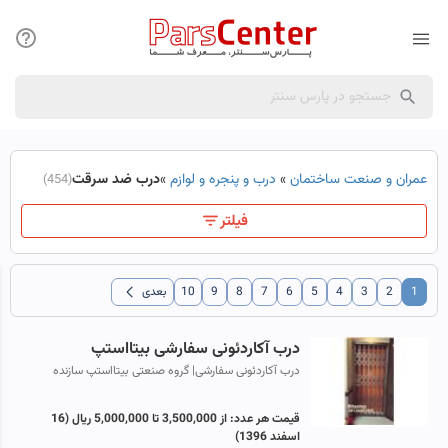
عمران و صنعت ساختمان
»
درب و پنجره و لوازم
»
درب ضد سرقت
(454)
فیلتر
chevron_left
1
2
3
4
5
6
7
8
9
10
بعدی
درب آکاردئونی سفارشی بیتااستپ
درب آکاردئونی سفارشی| گروه صنعتی بیتااستپ سازنده
شیکترین سازه های فلزی از جمله پله گرد|پله گرد مارپیچ|
فرفورژه و انواع درب ها و حفاظ های...
قیمت هر عدد:
از 3,500,000 تا 5,000,000 ریال
(16
اسفند 1396)