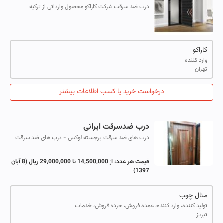
درب ضد سرقت شرکت کاراکو محصول وارداتی از ترکیه
کاراکو
وارد کننده
تهران
درخواست خرید یا کسب اطلاعات بیشتر
درب ضدسرقت ایرانی
درب های ضد سرقت برجسته لوکس - درب های ضد سرقت
برجسته _تمام پانل
قیمت هر عدد:
از 14,500,000 تا 29,000,000 ریال
(8 آبان
1397)
متال چوب
تولید کننده، وارد کننده، عمده فروش، خرده فروش، خدمات
تبریز