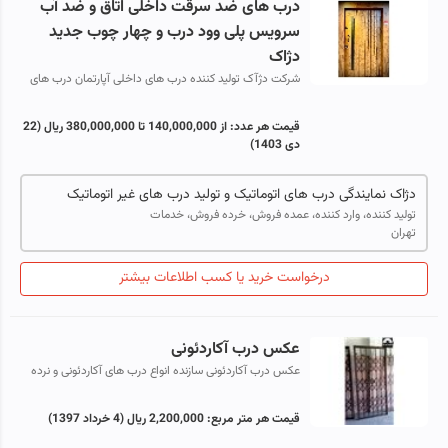
درب های ضد سرقت داخلی اتاق و ضد آب
سرویس پلی وود درب و چهار چوب جدید
دژاک
شرکت دژآک تولید کننده درب های داخلی آپارتمان درب های
داخلی مانند درب اتاقی مدرن درب PVC درب های جدید درب
های سرویس درب حمام درب های پلی ...
قیمت هر عدد:
از 140,000,000 تا 380,000,000 ریال
(22
دی 1403)
دژاک نمایندگی درب های اتوماتیک و تولید درب های غیر اتوماتیک
تولید کننده، وارد کننده، عمده فروش، خرده فروش، خدمات
تهران
درخواست خرید یا کسب اطلاعات بیشتر
عکس درب آکاردئونی
عکس درب آکاردئونی سازنده انواع درب های آکاردئونی و نرده
حفاظ با حمل ،نصب و رنگ آمیزی رایگان ویژگی های منحصر
بفرد درب آکاردئونی و حفاظ ...
قیمت هر متر مربع:
2,200,000 ریال
(4 خرداد 1397)