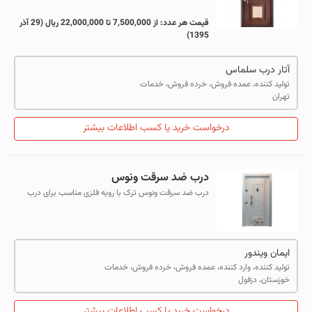
10میل با روکش رنگ و پی وی سی به صورت سی ان سی یا
طرح برجسته با قفل و یراق کاله ترک
قیمت هر عدد:
از 7,500,000 تا 22,000,000 ریال
(29 آذر
1395)
آتار درب سلماس
تولید کننده، عمده فروش، خرده فروش، خدمات
تهران
درخواست خرید یا کسب اطلاعات بیشتر
درب ضد سرقت ونوس
درب ضد سرقت ونوس ترک با رویه فلزی مناسب برای درب
ورودی ساختمان با رنگ سفید مناسب برای معماری های روشن
https://imanwindoor.com/product/%d...
ایمان ویندور
تولید کننده، وارد کننده، عمده فروش، خرده فروش، خدمات
خوزستان، دزفول
درخواست خرید یا کسب اطلاعات بیشتر