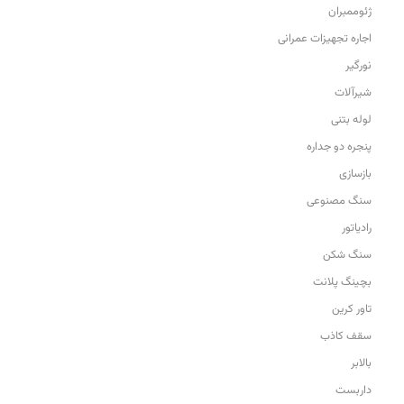
ژئوممبران
اجاره تجهیزات عمرانی
نورگیر
شیرآلات
لوله بتنی
پنجره دو جداره
بازسازی
سنگ مصنوعی
رادیاتور
سنگ شکن
بچینگ پلانت
تاور کرین
سقف کاذب
بالابر
داربست