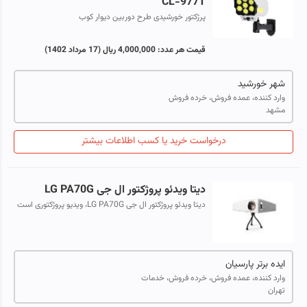
CL-977T
پرژکتور خورشیدی طرح دوربین دیوار کوب
قیمت هر عدد:
4,000,000 ریال
(17 مرداد 1402)
شهر خورشید
وارد کننده، عمده فروش، خرده فروش
مشهد
درخواست خرید یا کسب اطلاعات بیشتر
دیتا ویدئو پروژکتور ال جی LG PA70G
دیتا ویدئو پروژکتور ال جی LG PA70G، ویدیو پروژکتوری است
پرتابل که با قابلیت های بالایی مانند امکان DIVX و شدت
روشنایی 700 انسی لومنز قابل...
ایده برتر پارسیان
وارد کننده، عمده فروش، خرده فروش، خدمات
تهران