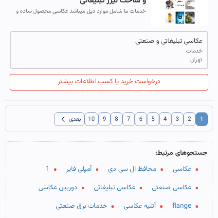
و ساخت تیزر تبلیغاتی
خدمات ما شامل موارد ذیل میباشد عکاسی محصول ساده و
حقیقی (تصاویر محصول با استفاده از نوردهی طبیعی و
زاویه‌ها واقعی به تصویر کشیده می‌شود)...
عکاسی تبلیغاتی و صنعتی
خدمات
تهران
درخواست خرید یا کسب اطلاعات بیشتر
chevron_left
1
2
3
4
5
6
7
8
9
10
بعدی
جستجوهای مرتبط:
عکاسی
محافظ ال سی دی
آمپلی فایر
1
عکاسی صنعتی
عکاسی تبلیغاتی
دوربین عکاسی
flange
آتلیه عکاسی
خدمات برق صنعتی