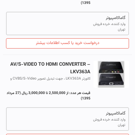
1395)
گاماکامپیوتر
وارد کننده، خرده فروش
تهران
درخواست خرید یا کسب اطلاعات بیشتر
AV/S-VIDEO TO HDMI CONVERTER –
LKV363A
کانورتر LKV363A ، جهت تبدیل تصویر CVBS/S-Video و
صدای Audio(L/R) به سیگنال صدا و تصویر HDMI به کار می
رود
قیمت هر عدد:
از 2,500,000 تا 3,000,000 ریال
(27 مرداد
1395)
گاماکامپیوتر
وارد کننده، خرده فروش
تهران