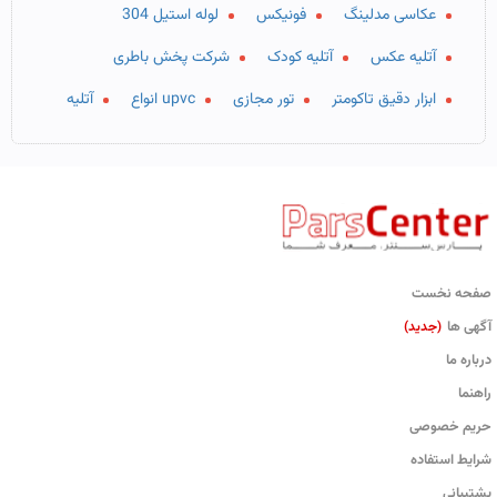
عکاسی مدلینگ
فونیکس
لوله استیل 304
آتلیه عکس
آتلیه کودک
شرکت پخش باطری
ابزار دقیق تاکومتر
تور مجازی
upvc انواع
آتلیه
صفحه نخست
آگهی ها
(جدید)
درباره ما
راهنما
حریم خصوصی
شرایط استفاده
پشتیبانی