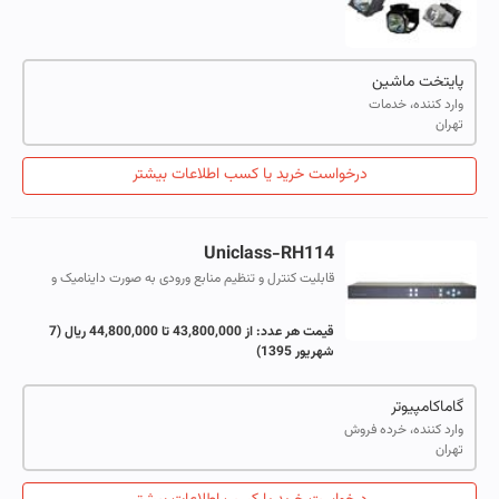
پروژکتور و ملزومات و خدمات جانبی، امکان ارائه خدماتی ویژه
در خصوص نگهداری، سرویس و ت...
پایتخت ماشین
وارد کننده، خدمات
تهران
درخواست خرید یا کسب اطلاعات بیشتر
Uniclass-RH114
قابلیت کنترل و تنظیم منابع ورودی به صورت داینامیک و
نمایش خروجی بر روی 4 نمایشگر HDTV با امکان کنترل لبه
های تصویر متناسب با مانیتور از م...
قیمت هر عدد:
از 43,800,000 تا 44,800,000 ریال
(7
شهریور 1395)
گاماکامپیوتر
وارد کننده، خرده فروش
تهران