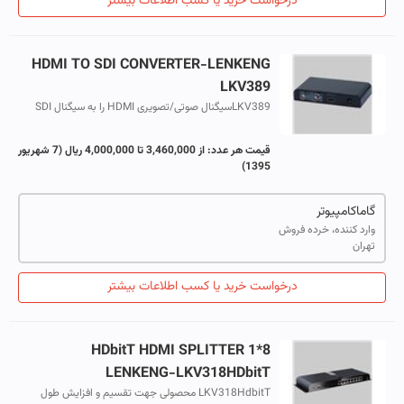
درخواست خرید یا کسب اطلاعات بیشتر
HDMI TO SDI CONVERTER-LENKENG
LKV389
LKV389سیگنال صوتی/تصویری HDMI را به سیگنال SDI
برودکست تبدیل می کند و از فرمت های SD-SDI ، HD-SDI و
3G-SDI پشتیبانی می کند. جهت نمایش و و...
قیمت هر عدد:
از 3,460,000 تا 4,000,000 ریال
(7 شهریور
1395)
گاماکامپیوتر
وارد کننده، خرده فروش
تهران
درخواست خرید یا کسب اطلاعات بیشتر
HDbitT HDMI SPLITTER 1*8
LENKENG-LKV318HDbitT
LKV318HdbitT محصولی جهت تقسیم و افزایش طول