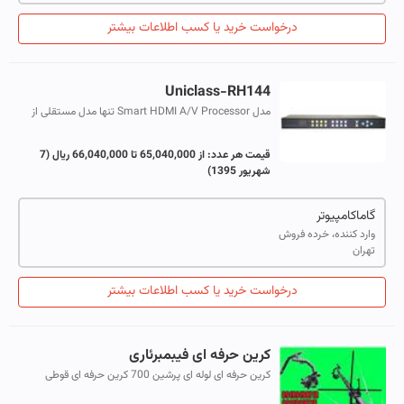
درخواست خرید یا کسب اطلاعات بیشتر
Uniclass-RH144
مدل Smart HDMI A/V Processor تنها مدل مستقلی از
HDMI است که می تواند 4 منبع HDMI را مدیریت کرده و به
صورت Dynamic آن را بر روی چهار نما...
قیمت هر عدد:
از 65,040,000 تا 66,040,000 ریال
(7
شهریور 1395)
گاماکامپیوتر
وارد کننده، خرده فروش
تهران
درخواست خرید یا کسب اطلاعات بیشتر
کرین حرفه ای فیبمبرئاری
کرین حرفه ای لوله ای پرشین 700 کرین حرفه ای قوطی
پرشین 600 کرین حرفه ای قوطی پرشین1000