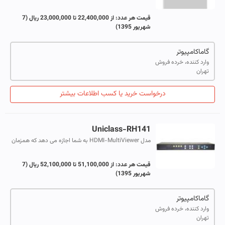
سیگنال HDMI تا فواصل طولانی می باشد.این دستگاه با
استفاده از تکنولوژی HdbitT امکان تقسیم یک سی...
قیمت هر عدد:
از 22,400,000 تا 23,000,000 ریال
(7
شهریور 1395)
گاماکامپیوتر
وارد کننده، خرده فروش
تهران
درخواست خرید یا کسب اطلاعات بیشتر
Uniclass-RH141
مدل HDMI-MultiViewer به شما اجازه می دهد که همزمان
4 منبع مختلHDMI را توسط یک HDTV ، مانیتور کنید. هم
چنین می توانید یه صروت داینامیک این...
قیمت هر عدد:
از 51,100,000 تا 52,100,000 ریال
(7
شهریور 1395)
گاماکامپیوتر
وارد کننده، خرده فروش
تهران