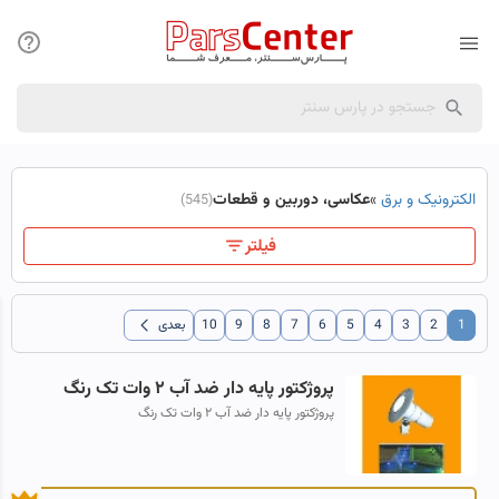
الکترونیک و برق
»
عکاسی، دوربین و قطعات
(545)
فیلتر
chevron_left
1
2
3
4
5
6
7
8
9
10
بعدی
پروژکتور پایه دار ضد آب ۲ وات تک رنگ
پروژکتور پایه دار ضد آب ۲ وات تک رنگ