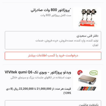
`پروژکتور 800 وات صادراتی
ست کامل پروژکتور 800 وات
دفتر فنی سعیدی
تولید کننده، وارد کننده، عمده فروش، خرده فروش، خدمات
تهران
درخواست خرید یا کسب اطلاعات بیشتر
ویدئو پروژکتور - ویوی تک VIVItek qumi Q6
جهت استفاده در اتاقهای جلسات بزرگ و سینمای خانگی
قیمت هر عدد:
از 21,000,000 تا 22,200,000 ریال
(8 دی
1395)
پایتخت ماشین