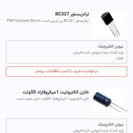
ترانزیستور BC327
ترانزیستور BC327 پی ان پی است. PNP Epitaxial Silicon
TransistoR Absolute Maximum Ratings Ta=25°C
unless otherwise noted.
نیوتن الکترونیک
وارد کننده، عمده فروش، خرده فروش
تهران
درخواست خرید یا کسب اطلاعات بیشتر
خازن الکترولیت 1میکروفاراد 50ولت
خازن الکترولیت 1میکروفاراد 50ولت خازن عبارت است
ازاجتماع دو یا چند صفحه که در بین آنها یک ماده عایق بنام
دی الکتریک قرار گرفته به نحوی ک...
نیوتن الکترونیک
وارد کننده، عمده فروش، خرده فروش