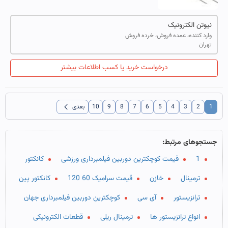
نیوتن الکترونیک
وارد کننده، عمده فروش، خرده فروش
تهران
درخواست خرید یا کسب اطلاعات بیشتر
chevron_left
1
2
3
4
5
6
7
8
9
10
بعدی
جستجوهای مرتبط:
1
قیمت کوچکترین دوربین فیلمبرداری ورزشی
کانکتور
ترمینال
خازن
قیمت سرامیک 60 120
کانکتور پین
ترانزیستور
آی سی
کوچکترین دوربین فیلمبرداری جهان
انواع ترانزیستور ها
ترمینال ریلی
قطعات الکترونیکی