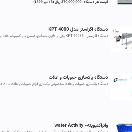
قیمت هر دستگاه:
370,000,000 ریال
(13 تیر 1399)
دستگاه اگزاستر مدل KPT 4000
دستگاه اگزاستر - KPT 60035 یکی از دلایل ماندگاری کنسرو و یا کمپوت، خلاء 
شده در داخل ظروف می باشد که این امر مدیون استفاده از دستگا...
دستگاه پاکسازی حبوبات و غلات
دستگاه پاکسازی حبوبات و غلات
درجه بندی در سه سایز مختلف ، جداسازی ناخالصی های درشت ، ریز ، ...
واتراکتیویته- water Activity