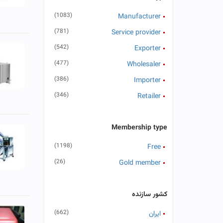
(15)
یزد
(1083)
Manufacturer
(12)
سمنان
(781)
Service provider
(542)
Exporter
(477)
Wholesaler
(386)
Importer
(346)
Retailer
Membership type
(1198)
Free
(26)
Gold member
کشور سازنده
(662)
ایران