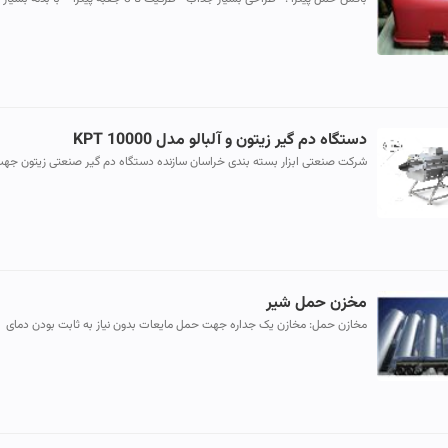
مقاوم در برابر ضربه"-نگهدارنده گرما به مدت طولانی"
دستگاه دم گیر زیتون و آلبالو مدل KPT 10000
شرکت صنعتی ابزار بسته بندی خراسان سازنده دستگاه دم گیر صنعتی زیتون جه
خطوط تولید مربا و کمپوت برای دم گیری محصولاتی نظیر آلبالو و گیلاس...
مخزن حمل شیر
مخازن حمل: مخازن یک جداره جهت حمل مایعات بدون نیاز به ثابت بودن دمای
داخل تانک مخازن دوجداره جهت حمل مایعاتی که نیاز به ثابت بودن د...