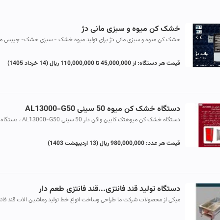
خشک کن میوه و سبزی مانی دژ
خشک کن میوه و سبزی مانی دژ برای تولید میوه خشک - سبزی خشک- چیپس م
و گیاهان دارویی و ایجاد درآمد خانگی یا به صورت تولیدی میوه و سبزیجات...
قیمت هر دستگاه:
از 45,000,000 تا 110,000,000 ریال
(14 خرداد 1405)
دستگاه خشک کن میوه 50 سینی AL13000-G50
دستگاه خشک کن میوهتک کابین واگن دار 50 سینی AL13000-G50 ، دستگاه
خشک کن کابینتی 50 سینی میوه با مشعل گازی یا گازوییلی ، جهت خشک نمودن
هر...
قیمت هر عدد:
980,000,000 ریال
(13 اردیبهشت 1403)
دستگاه تولید قند فانتزی...قند فانتزی طعم دار
میکی از محصولات شرکت ما طراحی وساخت انواع خط تولید وماشین الات قند فان
میباشد قندهایی به شکل گل وقلب و....