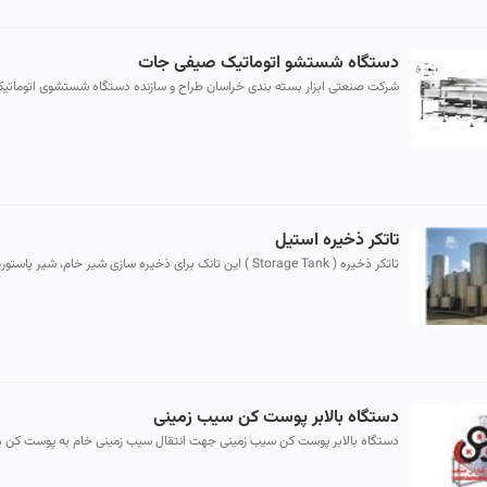
دستگاه شستشو اتوماتیک صیفی جات
شرکت صنعتی ابزار بسته بندی خراسان طراح و سازنده دستگاه شستشوی اتوماتی
صنعتی صیفی جات و میوه جات ( مانند شستشوی بادمجان ، شستشوی خیار...
تاتکر ذخیره استیل
تاتکر ذخیره ( Storage Tank ) این تانک برای ذخیره سازی شیر خام، شیر پاستو
شیر استاندارد شده ، آب پنیر، وسایر مایعات بکار برده می ش...
دستگاه بالابر پوست کن سیب زمینی
دستگاه بالابر پوست کن سیب زمینی جهت انتقال سیب زمینی خام به پوست کن 
باشد. لینک کانال تلگرام:https://t.me/sanatkaranmottahed سایت:www...