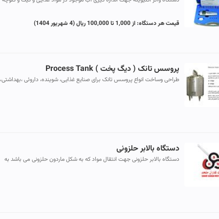
دستگاه واتر اکتیویته جهت اندازه گیری آب موجود در مواد غذایی و کیک و کلوچه
قیمت هر دستگاه:
از 1,000 تا 100,000 ریال
(4 شهریور 1404)
پروسس تانک ( دیگ پخت ) Process Tank
طراحی وساخت انواع پروسس تانک برای صنایع غذایی، شوینده، داروئی ،بهداشتی،
شیمیایی وغیره... ...
دستگاه بالابر حلزونی
دستگاه بالابر حلزونی جهت انتقال مواد که به شکل ماردون حلزونی می باشد به
دستگاه اکسترودر استفاده می گردد.ضخامت مخزن نگهداری دستگاه بالابر ...