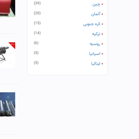
(39)
چین
(20)
آلمان
(15)
كره جنوبی
(14)
تركیه
(6)
روسیه
(5)
اسپانیا
(5)
ایتالیا
(4)
انگلستان
(3)
تایوان