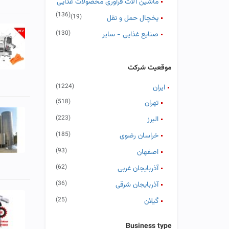
ماشین آلات فرآوری محصولات غذایی
(136)
(19)
یخچال حمل و نقل
(130)
صنایع غذایی - سایر
موقعیت شرکت
(1224)
ایران
(518)
تهران
(223)
البرز
(185)
خراسان رضوی
(93)
اصفهان
(62)
آذربایجان غربی
(36)
آذربایجان شرقی
(25)
گیلان
(19)
قزوین
Business type