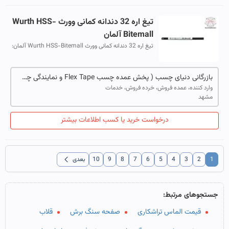
تیغ اره 32 دندانه کمانی وورث Wurth HSS-
Bitemall آلمان
تیغ اره 32 دندانه کمانی وورث Wurth HSS-Bitemall آلمان:
این محصول (تیغ اره 32 دندانه کمانی وورث Wurth HSS-
Bitemall)، دارای بهترین انعطاف پ...
بازرگانی دنیای چسب ( پخش عمده چسب Flex Tape و نمایندگی چسب اوهو و محصولات نگهداری خودرو )
وارد کننده، عمده فروش، خرده فروش، خدمات
مشهد
درخواست خرید یا کسب اطلاعات بیشتر
chevron_left
1
2
3
4
5
6
7
8
9
10
بعدی
جستجوهای مرتبط:
قیمت الماس تراشکاری
صفحه سنگ برش
قلاب