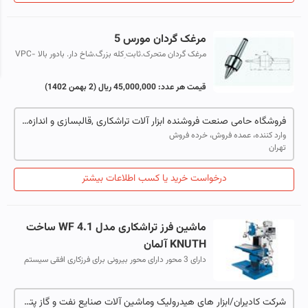
مرغک گردان مورس 5
مرغک گردان متحرک.ثابت ِکله بزرگ.شاخ دار. بادور بالا VPC-
MT2 .VPC-MT3. VPC-MT4 .VPC-MT5
قیمت هر عدد:
45,000,000 ریال
(2 بهمن 1402)
فروشگاه حامی صنعت فروشنده ابزار آلات تراشکاری ,قالبسازی و اندازه گیری
وارد کننده، عمده فروش، خرده فروش
تهران
درخواست خرید یا کسب اطلاعات بیشتر
ماشین فرز تراشکاری مدل WF 4.1 ساخت
KNUTH آلمان
دارای 3 محور دارای محور بیرونی برای فرزکاری افقی سیستم
روغن زنی مرکزی - دقت بالا - خطای بسیار کم - بهره وری بالا
- نگهداری و تعمیر آسان
شرکت کادیران/ابزار های هیدرولیک وماشین آلات صنایع نفت و گاز پتروشیمی و سیمان پل سازی