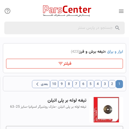
ابزار و یراق
»
تیغه برش و فرز
(423)
فیلتر
chevron_left
1
2
3
4
5
6
7
8
9
10
بعدی
تیغه لوله بر پلی اتیلن
تیغه لوله بر پلی اتیلن -مارک روتنبرگر اسپانیا-سایز 25-63
میلیمتر-سایز 63-125 میلیمتر- سایز 110-160 میلیمتر.