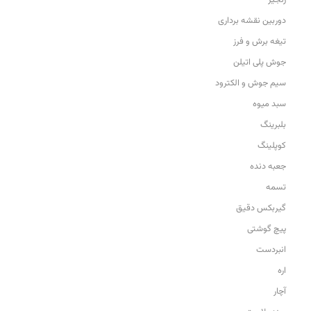
زنجیر
دوربین نقشه برداری
تیغه برش و فرز
جوش پلی اتیلن
سیم جوش و الکترود
سبد میوه
بلبرینگ
کوپلینگ
جعبه دنده
تسمه
گیربکس دقیق
پیچ گوشتی
انبردست
اره
آچار