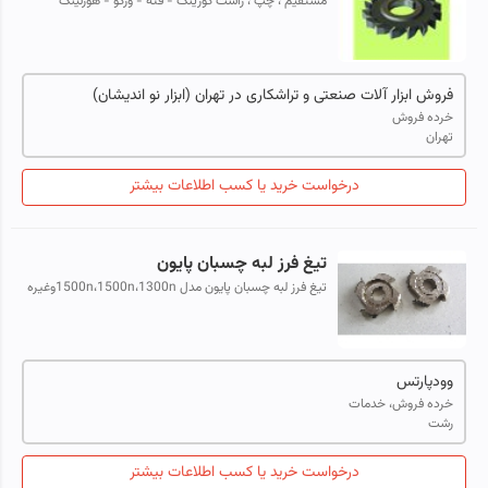
مستقیم ، چپ ، راست گورینگ - فته - ورکو - هورنینگ
200الی 50
فروش ابزار آلات صنعتی و تراشکاری در تهران (ابزار نو اندیشان)
خرده فروش
تهران
درخواست خرید یا کسب اطلاعات بیشتر
تیغ فرز لبه چسبان پایون
تیغ فرز لبه چسبان پایون مدل 1500n،1500n،1300nوغیره
وودپارتس
خرده فروش، خدمات
رشت
درخواست خرید یا کسب اطلاعات بیشتر