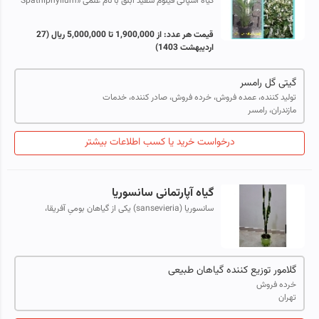
گیاه اسپاتی فیلوم سفید ابلق با نام علمی «Spathiphyllum
wallisii» از خانواده Araceae است. زیستگاه اصلی اسپاتی
فیلوم مناطق گرمسیری آمریکا و...
قیمت هر عدد:
از 1,900,000 تا 5,000,000 ریال
(27
اردیبهشت 1403)
گیتی گل رامسر
تولید کننده، عمده فروش، خرده فروش، صادر کننده، خدمات
مازندران، رامسر
درخواست خرید یا کسب اطلاعات بیشتر
گیاه آپارتمانی سانسوریا
سانسوریا (sansevieria) یکی از گیاهان بومیِ آفریقا،
ماداگاسکار و جنوب آسیا بوده و در واقع یک گروه بسیار متنوع
از گیاهان است. این گروه با ب...
گلامور توزیع کننده گیاهان طبیعی
خرده فروش
تهران