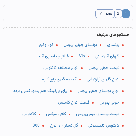
chevron_left
1
2
بعدی
جستجوهای مرتبط:
بونسای
بونسای جونی پروس
کود وکرم
گلهای آپارتمانی
Vip
فیلتر جداسازی آب
قیمت جونی پروس
انواع مختلف کاکتوس
انواع گلهای آپارتمانی
آبمیوه گیری پنج کاره
انواع بونسای جونی پروس
برای پارکینگ هم بندی کنترل تردد
جونی پروس
قیمت انواع کامیس
قیمت,بونسای,جونی,پروس
کافی میکس
کاکتوس
کاکتوس کلکسیونی
گل نسترن و انواع
360