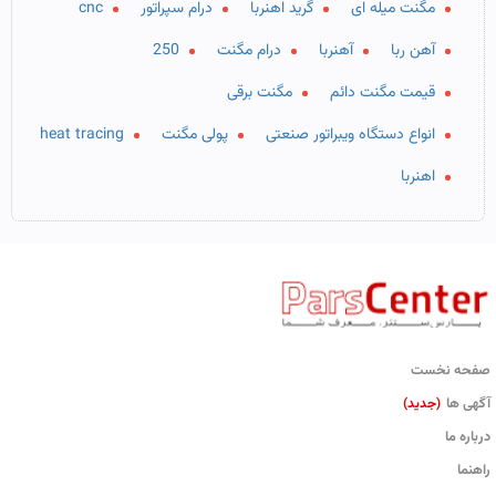
مگنت میله ای
گرید اهنربا
درام سپراتور
cnc
آهن ربا
آهنربا
درام مگنت
250
قیمت مگنت دائم
مگنت برقی
انواع دستگاه ویبراتور صنعتی
پولی مگنت
heat tracing
اهنربا
صفحه نخست
آگهی ها
(جدید)
درباره ما
راهنما