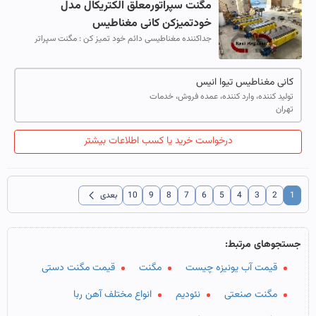
مگنت سپراتورمعلق الکتریکال مدل
خودتمیزکن کانی مغناطیس
جداکننده مغناطیسی دائم خود تمیز کن : مگنت سپراتر
اورباند خودتمیزکن با نصب جداکننده مغناطیسی پر قدرت
سری اتوماتیک می توان قطعات آهنی را ...
کانی مغناطیس تیوا انیس
تولید کننده، وارد کننده، عمده فروش، خدمات
تهران
درخواست خرید یا کسب اطلاعات بیشتر
chevron_left
1
2
3
4
5
6
7
8
9
10
بعدی
جستجوهای مرتبط:
قیمت آب یونیزه چیست
مگنت
قیمت مگنت دستی
مگنت صنعتی
نئودیم
انواع مختلف آهن ربا