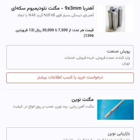
آهنربا 9x3mm - مگنت نئودیمیوم سکه‌ای
آهنربای دیسکی بسیار قوی NdFeB گرید N48 با ابعاد
9x3mm (قطر ۹ میلیمتر و ضخامت ۳ میلیمتر) در
بسته‌بندی‌های ده تایی- صد تایی- هزار تایی
قیمت هر عدد:
از 7,500 تا 30,000 ریال
(13 فروردین
1396)
پویش صنعت
وارد کننده، عمده فروش، خرده فروش، خدمات
تهران
درخواست خرید یا کسب اطلاعات بیشتر
مگنت نوین
مگنت آهن ربایی. برند نوین .نصب بر روی انواع در. کیفیت
خوب .
بازاریابی نوین
تولید کننده، عمده فروش، خرده فروش، خدمات