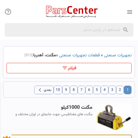
تجهیزات صنعتی
»
قطعات تجهیزات صنعتی
»
مگنت، آهنربا
(915)
فیلتر
chevron_left
1
2
3
4
5
6
7
8
9
10
بعدی
مگنت 1000کیلو
مگنت های مغناطیسی جهت جابجای در اوزان مختلف و
برندهای معتبر اروپای و چینی