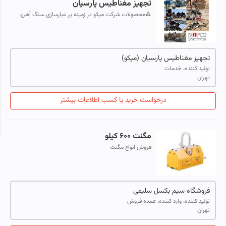
تجهیز مغناطیس پارسیان
🔺محصولات شرکت مپکو در زمینه پر عیارسازی سنگ آهن:
1️⃣درام مگنت خشک2️⃣درام مگنت تر3️⃣بلت درام4️⃣پولی
مگنت
تجهیز مغناطیس پارسیان (مپکو)
تولید کننده، خدمات
تهران
درخواست خرید یا کسب اطلاعات بیشتر
مگنت ۶۰۰ کیلو
فروش انواع مگنت
فروشگاه سیم بکسل سلیمی
تولید کننده، وارد کننده، عمده فروش
تهران