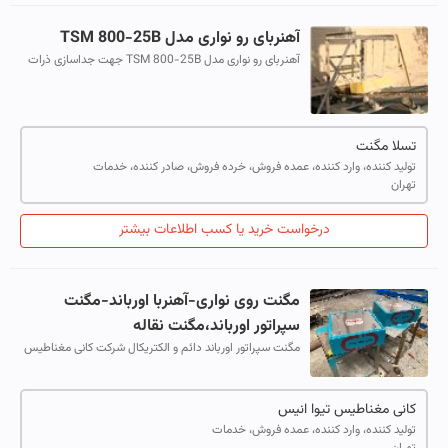
آهنربای رو نواری مدل TSM 800-25B
آهنربای رو نواری مدل TSM 800-25B جهت جداسازی ذرات
آهنی و برخی فلزات آلیاژی از جمله چدن و منگنز موجود در
مواد اولیه کارخانجاتی از جمله: شن...
تسلا مگنت
تولید کننده، وارد کننده، عمده فروش، خرده فروش، صادر کننده، خدمات
تهران
درخواست خرید یا کسب اطلاعات بیشتر
مگنت روی نواری-آهنربا اورباند-مگنت
سپراتور اورباند،مگنت نقاله
مگنت سپراتور اورباند دائم و الکتریکال شرکت کانی مغناطیس
کاربرد آهنربا اورباند و مگنت نوارنقاله:در معادن شن و ماسه
ممکن است پیچ و مهره بز...
کانی مغناطیس تیوا انیس
تولید کننده، وارد کننده، عمده فروش، خدمات
تهران