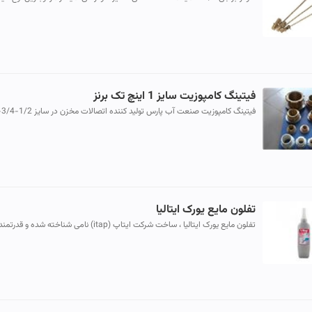
برنج (Ms-58) تولید می شود و چون به روش فورجینگ با پرسهای حدا...
فیتینگ کامپوزیت سایز 1 اینچ تک برنز
اینچ .....با نازلترین قیمت هماه با مخازن پلی اتیلن پارس مخزن با د...
تفلون مایع یورک ایتالیا
تفلون مایع یورک ایتالیا ، ساخت شرکت ایتاپ (itap) نامی شناخته شده و قد
عرصه تاسیسات. نفوذ سریع در میان رزوه ها و توانایی آب بندی ...