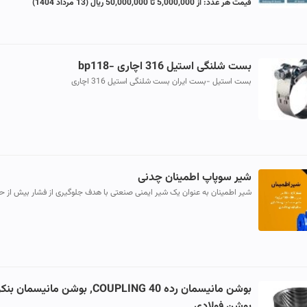
قیمت هر عدد:
از 5,000,000 تا 50,000,000 ریال
(13 مرداد 1404)
بست شلنگی استیل 316 اچاری -bp118
بست استیل -بست ایران بست شلنگی استیل 316 اچاری
شیر سوپاپ اطمینان چدنی
شیر اطمینان به عنوان یک شیر ایمنی صنعتی با هدف جلوگیری از فشار بیش از ح
در سیستم و مخازن تولید می شود این شیر مناسب استفاده برای انواع س...
بوشن مانیسمان رده 40 COUPLING, بوشن مانیسمان ب
بوشن فولادی