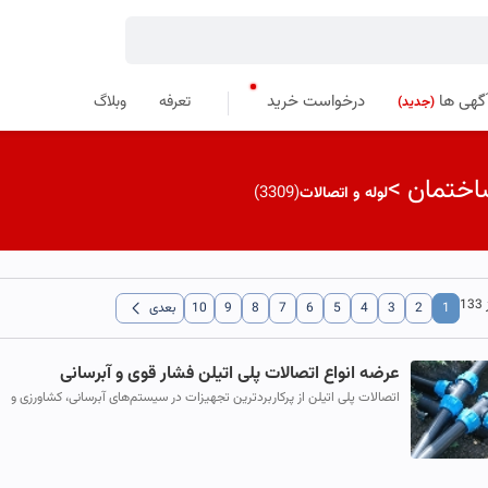
گهی ها
درخواست خرید
تعرفه
وبلاگ
(جدید)
اختمان
>
(3309)
لوله و اتصالات
chevron_left
1
2
3
4
5
6
7
8
9
10
بعدی
عرضه انواع اتصالات پلی اتیلن فشار قوی و آبرسانی
اتصالات پلی‌ اتیلن از پرکاربردترین تجهیزات در سیستم‌های آبرسانی، کشاورزی و
صنعتی هستند.اتصالات پلیمری به دلیل مقاومت بالا در برابر فشار، ...