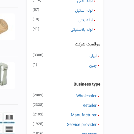
(116)
لوله آهنی
(57)
لوله استیل
(18)
لوله بتنی
(41)
لوله پلاستیکی
(446)
لوله پلی اتیلن
موقعیت شرکت
(109)
لوله پی وی سی - پلیکا
(3308)
ایران
(25)
لوله جدار چاه
(1)
چین
(28)
لوله فایبر گلاس
(195)
لوله فولادی
Business type
(120)
لوله کاروگیت
(2809)
Wholesaler
(21)
لوله کامپوزیت
(2338)
Retailer
(8)
لوله مسی
(2193)
Manufacturer
(120)
منهول
(1925)
Service provider
(282)
لوله - سایر
(1816)