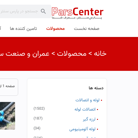
صفحه نخست
محصولات
تامین کننده ها
آ
خانه
>
محصولات
>
عمران و صنعت س
صفحه 1 از 133
دسته ها
لوله و اتصالات
(1502)
اتصالات لوله
(187)
لرزه گیر
(34)
لوله آلومینیومی