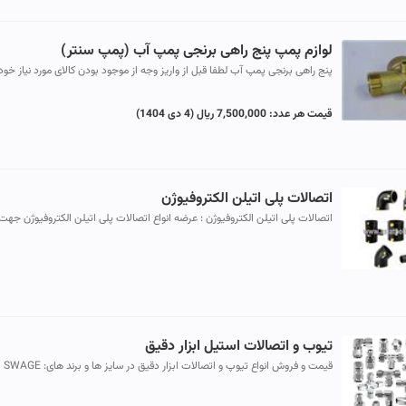
لوازم پمپ پنج راهی برنجی پمپ آب (پمپ سنتر)
پنج راهی برنجی پمپ آب لطفا قبل از واریز وجه از موجود بودن کالای مورد نیاز خود
همچنین قیمت قطعی آن اطمینان کسب کنید.
قیمت هر عدد:
7,500,000 ریال
(4 دی 1404)
اتصالات پلی اتیلن الکتروفیوژن
اتصالات پلی اتیلن الکتروفیوژن : عرضه انواع اتصالات پلی اتیلن الکتروفیوژن جهت
مصارف لوله کشی گاز و آب شبکه های پلی اتیلن تا فشار 20 بار ا...
تیوب و اتصالات استیل ابزار دقیق
قیمت و فروش انواع تیوپ و اتصالات ابزار دقیق در سایز ها و برند های: SWAGE
LOK سوییچ لاک PARKER پارکر VEE LOK وی لاک C LOK سی لاک HY LOK ه...