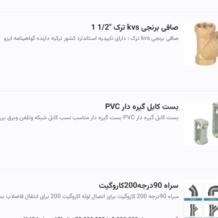
صافی برنجی kvs ترک "1/2 1
صافی برنجی kvs ترک ؛ دارای تاییدیه استاندارد کشور ترکیه دارنده گواهینامه ایزو
9001 سیستم مدیریت کیفیت دارنده گواهینامه ایزو 228 کیفیت ا...
بست کابل گیره دار PVC
بست کابل گیره دار PVC بست گیره دار متاسب نسب کابل شبکه وتلفن وبرق بر
دیوار
سراه 90درجه200کاروگیت
سراه 90درجه 200 کاروگیت برای اتصال لوله کاروگیت 200 برای انتقال فا
پر اهمیت هستند.این لوله ها اخیر کاربرد فراوانی پیدا کرده اند...