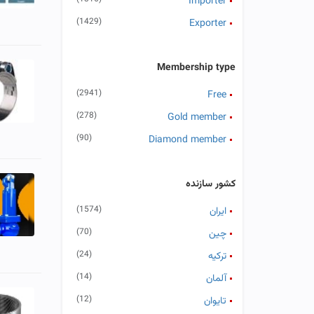
Importer
(1429)
Exporter
Membership type
(2941)
Free
(278)
Gold member
(90)
Diamond member
کشور سازنده
(1574)
ایران
(70)
چین
(24)
تركیه
(14)
آلمان
(12)
تایوان