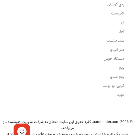
پیچ گوشتی
انبردست
اره
آچار
سند بلاست
متر لیزری
دستگاه جوش
پیچ
پیچ متری
کرپی، یو بولت
مهره
© 2026 parscenter.com. کلیه حقوق این سایت متعلق به شرکت مدیریت هوشمند تاو
می‌باشد.
تمامی کالاها و خدمات این سایت، حسب مورد دارای مجوزهای لازم از مراجع مربوطه