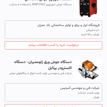
دستگاه جوش اینورتوری INRP2502 با استفاده از مدارات
سوئیچینگ مجتمع و بلوک های IGBT و Mosfet طراحی و
تولید شده است
فروشگاه ابزار و یراق و لوازم ساختمانی تک عمران
خرده فروش
تهران، رباط کریم
درخواست خرید یا کسب اطلاعات بیشتر
دستگاه جوش ورق ژئوممبران- دستگاه
اکسترودر پرتابل
شرکت فنی و مهندسی تولید کننده انواع دستگاههای جوش
ورق ژئوممبران و ورق پلی اتیلن - اکسترودر های پرتابل -
سشوار صنعتی
شرکت فنی و مهندسی آمیتیس
تولید کننده، خدمات
تهران