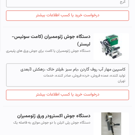
کرج
درخواست خرید یا کسب اطلاعات بیشتر
دستگاه جوش ژئوممبران (کامت سوئیس-
لیستر)
دستگاه جوش ژئوممبران یا کامت برای جوش ورق های پلیمری
(انواع ژئوممبران و ژئوتکستایل)، پلاستیک به صورت اورلب
(overlab) در پروژه های عمرانی،...
کاسپین مهار آب روف گاردن ،بام سبز ،فیلتر خاک ،زهکش 3بعدی
تولید کننده، عمده فروش، خرده فروش، صادر کننده، خدمات
تهران
درخواست خرید یا کسب اطلاعات بیشتر
دستگاه جوش اکسترودر ورق ژئوممبران
دستگاه جوش پلی اتیلن با دو جوش موازی به فاصله یک
سانتی متر پس از اورلب کردن دولایه ورق با گوه بسیار قوی و
غلطک های متحرک و ثابت بادرجه...