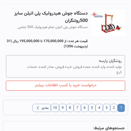
دستگاه جوش هیدرولیک پلی اتیلن سایز
500روتنگران
دستگاه جوش پلی اتیلن تمام هیدرولیک 500 تمامی
متعلقات مربوط به شیر فرمان و پمپ روغن و فشار سنج
داخل باکس هیدرولیک (پاور پک ) نصب شده است ک...
قیمت هر عدد:
از 170,000,000 تا 195,000,000 ریال
(31
اردیبهشت 1396)
روتنگران پارسه
تولید کننده، وارد کننده، عمده فروش، خرده فروش، صادر کننده، خدمات
کرج
درخواست خرید یا کسب اطلاعات بیشتر
chevron_left
1
2
3
4
5
6
7
8
9
10
بعدی
جستجوهای مرتبط: