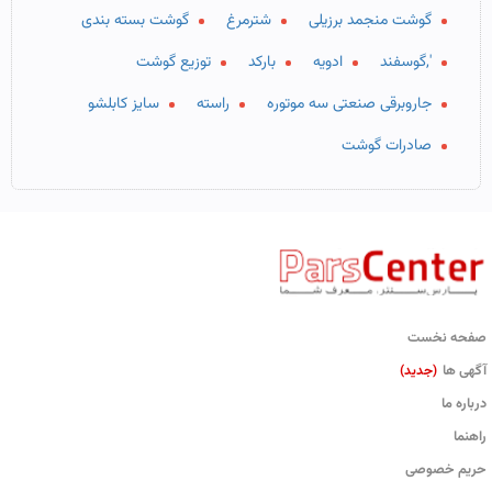
گوشت منجمد برزیلی
شترمرغ
گوشت بسته بندی
',گوسفند
ادویه
بارکد
توزیع گوشت
جاروبرقی صنعتی سه موتوره
راسته
سایز کابلشو
صادرات گوشت
صفحه نخست
آگهی ها
(جدید)
درباره ما
راهنما
حریم خصوصی