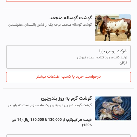
گوشت گوساله منجمد
گوشت گوساله منجمد درجه یگ از کشور پاکستان .مغولستان
و قرقیزستان و گرجستان
شرکت روسی براوا
تولید کننده، وارد کننده، عمده فروش
گرگان
درخواست خرید یا کسب اطلاعات بیشتر
گوشت گرم به روز بلدرچین
گوشت گرم بلدرچین : پروتئین یک ماده مهم است که باید در
غذای روزانه ما وجود داشته باشد. این ماده برای رشد و سلامت
بدن بسیار ضروری است. پرو...
قیمت هر کیلوگرم:
از 130,000 تا 180,000 ریال
(14 تیر
1396)