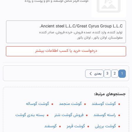
گوشت قرمز شامل گوسفند و گاو و پوست و روده
Ancient steel L.L.C/Great Cyrus Group L.L.C.
تولید کننده، وارد کننده، عمده فروش، خرده فروش، صادر کننده
مغولستان، اولان باتور ، اولان باتور
درخواست خرید یا کسب اطلاعات بیشتر
chevron_left
1
2
3
بعدی
جستجوهای مرتبط:
گوشت گوسفند
گوشت منجمد
گوشت گوساله
راسته گوسفند
فروش گوشت شتر
بسته بندی گوشت
گوشت برزیلی
گوشت قرمز
گوسفند