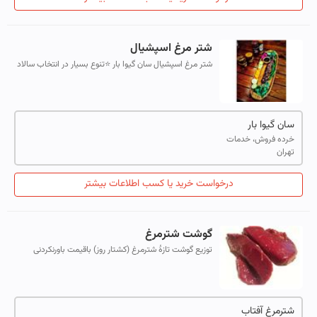
شتر مرغ اسپشیال
شتر مرغ اسپشیال سان گیوا بار ⭐️تنوع بسیار در انتخاب سالاد
🌽🍅🌶 ⭐️و همچنین انواع مزه ها 🍚🍧 ⭐️انتخاب بهترین
کوکتل ها در کنار غذا
سان گیوا بار
خرده فروش، خدمات
تهران
درخواست خرید یا کسب اطلاعات بیشتر
گوشت شترمرغ
توزیع گوشت تازهٔ شترمرغ (کشتار روز) باقیمت باورنکردنی
فروش ران شترمرغ (باکیفیت ترین گوشت موجود) فروش لاشه
کامل شترمرغ شامل ران سینه وگر...
شترمرغ آفتاب