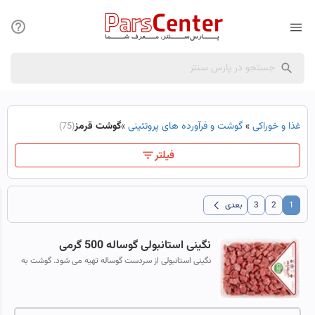
غذا و خوراکی
»
گوشت و فرآورده های پروتئینی
»
گوشت قرمز
(75)
فیلتر
chevron_left
1
2
3
بعدی
نگینی استانبولی گوساله 500 گرمی
نگینی استانبولی از سردست گوساله تهیه می شود. گوشت به
صورت قطعات مربعی با قطر حدود 2 سانتی متر برش می
خورد.