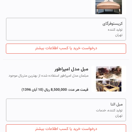
قالب اصلی در ایران Telegram: @christopherguyir
Instagram: Christopherguy.ir
کریستوفرگای
تولید کننده
تهران
درخواست خرید یا کسب اطلاعات بیشتر
مبل مدل امپراطور
مبلمان مدل امپراطور استفاده شده از بهترین متریال موجود
در بازار از جمله چوب رلش سوپر ترک و گرجستان قابل تغییر
در تعداد و رنگ پارچه و چو...
قیمت هر عدد:
8,500,000 ریال
(10 آبان 1396)
مبل النا
تولید کننده، خدمات
تهران
درخواست خرید یا کسب اطلاعات بیشتر