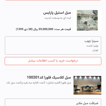
مبل استیل پارایس
ایده ای به وسعت ابدیت
قیمت هر ست:
59,000,000 ریال
(28 دی 1395)
سیترا چوب
تولید کننده
تهران
درخواست خرید یا کسب اطلاعات بیشتر
مبل کلاسیک فلورا کد100201
مبل فلورا 8نفره شامل= 2عدد کاناپه سه نفره و2عدد مبل تک
نفره با میز ودو عدد عسلی که میتوان به سفارش مشتری
ترکیب ان را عوض کرد
ضیافت مبل ملایر