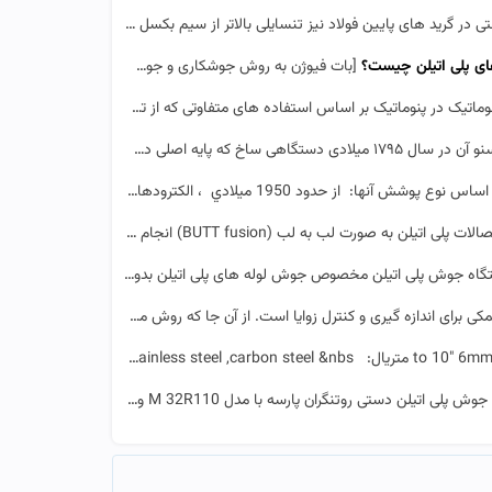
ید های پایین فولاد نیز تنسایلی بالاتر از سیم بکسل استیل دار...]
ای پلی اتیلن چیست؟
[بات فیوژن به روش جوشکاری و جوش لوله های ترموپلاستیک اطلاق می گردد. بات فیوژن یکی از دو روش اصلی ج...]
ر پنوماتیک بر اساس استفاده های متفاوتی که از تجهیزات می شود، دسته...]
 که پایه اصلی دستگاه‌های پیچ سازی شد. مادزل...]
نها: از حدود 1950 ميلادي ، الكترودها را در ان...]
ه صورت لب به لب (BUTT fusion) انجام می شود. کیفیت روش جوشکاری ل...]
جوش پلی اتیلن مخصوص جوش لوله های پلی اتیلن بدون نیاز به اتصالات است. در صورتی که دستگاه جو...]
ازه گيری و کنترل زوايا است. از آن جا که روش محاسبهٔ زاویه در ا...]