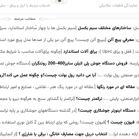
نمایندگی قطعات مکانیکی
خدمات مرتبط با ابزار و یراق - سایر
سل:
ساختارهای مختلف سیم بکسل
[سیم بکسل ها با چهار ساختار استاندارد، سیل، 
ن:
معرفي پيچ آلن
[بپیچ آلن چیست؟ پیچ آلن نیز یکی از صدها مدل پیچ مورد استفا
 قفل و یراق Upvc ):
یراق ‌آلات استاندارد
[چگونه یراق‌آلات مناسب با شرایط مکانی 
پارسه:
فروش دستگاه جوش پلی اتیلن سایز400-200 روتنگران
[دستگاه جوش تمام هیدرولیک 400 دستگاه های جوش پلی اتیلن روتن
دی صنعتی رول بولت ...:
آیا می دانید رول بولت چیست؟و چگونه عمل می کند؟(ر
ر:
مقاله ای در مورد رنگها
[ مقاله ای در مورد رنگ هنر ، نقاشی ، صنایع و امور ارت
 ابزارصنعتی، پایش ...:
ترکمتر چیست؟
[ترکمتر یا گشتاور سنج به هرگونه نیرو یا مجمو
د:
دستگاه اینورتر جوشکاری چیست؟
[در گذشته دستگاههاى جوشكارى بر پايه ترانسفورماتور بوده اند د
e
فیوژن چیست ؟
[فیوژن چیست؟ روشی که برای ارتباط بین 2 کابل نوری استفاده می گردد فیوژن فیبر نوری نام دا...]
 ارائه دهنده ابزا...:
انتخاب دریل جهت مصارف خانگی : برقی یا شارژی ؟
[از آنجاییکه مصا