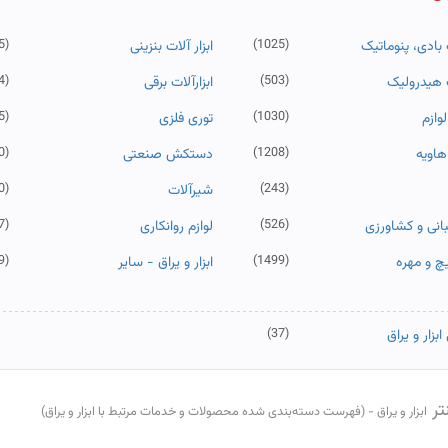
5)
(1025)
ت بادی، پنوماتیک
ابزار آلات بنزینی
4)
(503)
ات هیدرولیک
ابزارآلات برقی
5)
(1030)
وازم
توری فلزی
0)
(1208)
اویه
دستکش صنعتی
0)
(243)
شیرآلات
7)
(526)
غبانی و کشاورزی
لوازم روانکاری
9)
(1499)
چ و مهره
ابزار و یراق - سایر
(37)
ابزار و یراق
تر
ابزار و یراق - (فهرست دسته‌بندی شده محصولات و خدمات مرتبط با ابزار و یراق)