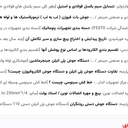
اردوایر:
تنسایل سیم بکسل فولادی و استیل
[بطور کلی سیم بکسل های فولادی حتی در گر
دی و صنعتی جینجر /...:
جوش بات فیوژن ( لب به لب ) ترموپلاستیک ها و لوله ه
یندگی شرکت FESTO):
دسته بندی تجهیزات پنوماتیک
[دسته بندی تجهیزات در پنوماتیک د
ره خورشیدی:
تاریخ پیدایش و اختراع پیچ سازی و سیر تکاملی آن
[چند سال بعد سنو آن در سال ۱۷۹۵ میلادی دستگاهی ساخ
دسی:
تقسيم بندي الكترودها بر اساس نوع پوشش آنها
[تقسيم بندي الكترودها بر اساس نوع پوشش آ
دی و صنعتی جینجر /...:
دستگاه جوش پلی اتیلن جینجرماشین
[جوشکاری لوله واتصالات پلی اتیلن ب
پارسه:
تفاوت دستگاه جوش پلی اتیلن و دستگاه جوش الکتروفیوژن چیست؟
[دستگاه 
مرکز تجهیزات انداز...:
خط کش سینوسی چیست ؟
[خط کش سينوسی وسيله ای کمکی برای اند
ه اتصالات نوین:
پیچ و مهره اتصالات نوین / استاد بولت
[سایز: 1/4"to 10" 6mm to 250mm متریال: stainless steel ,carbon steel &nbs...]
پارسه:
دستگاه جوش دستی روتنگران
[دستگاه جوش پلی اتیلن دستی 110 دستگاه جوش پلی اتیلن دستی روتنگران پارسه با مدل M 32R110 و در دو ن...]
اق
: