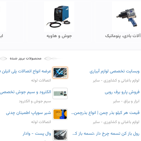
 آلات بادی، پنوماتیک
جوش و هاویه
اب
وبسایت تخصصی لوازم آبیاری
لوازم باغبانی و کشاورزی - سایر
اتصالات لوله
فروش پارو برف روبی
الکترود و سیم جوش تخصصی
ابزار و یراق - سایر
سیم جوش و الکترود
قیمت هر کیلو بذر چمن | انواع بذرچمن خارجی همیشه سبز کشاورزی
شیر سوپاپ اطمینان چدنی
لوازم باغبانی و کشاورزی - سایر
اتصالات لوله
رول باز کن تسمه چرخ دار ،تسمه باز کن،دستگاه تسمه باز کن
وال پست - وادار