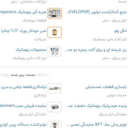
تسمه
ابزارآلات ساختمانی - سایر
مایع آشکارکننده دولوپر (DEVELOPER) مدل MR703 برند ام آر شیمی
ابزار و یراق - سایر
قطعات پنوماتیک
انگل ولو
شیر خودکار یورک "1/2 ایتالیا
ابزار آلات بادی، پنوماتیک
شیرآلات
زیر شیشه ای و یراق آلات پنجره دو جداره
محصولات پنوماتیک
ابزار و یراق - سایر
ابزار آلات بادی، پنوماتیک
بازسازی قطعات ضدسایش
تراشکاری،قطعه تراشی و سری ت
خدمات جوش
تراشکاری
پدیده هیدرولیک پنوماتیک حقیقت عدم وجود نمایندگی REXROTH BOSCH GROUP
نمایندگی ابزار و یراق
نمایندگی ابزار و یراق
لوازم یدکی جک BFT نمایندگی تعمیر جک bft a25 bft A40 خدمات bft
تولیدکننده دستگاه پرس کولری