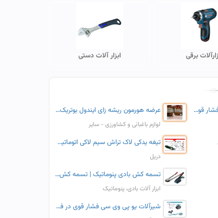
زارآلات برقی
ابزار آلات دستی
عرضه انواع اتصالات پلی اتیلن فشار قوی و آبرسانی
عرضه هورمون ریشه زای ایندول بوتریک مرک آلمان شرکت زیست آزما
لوازم باغبانی و کشاورزی - سایر
تیغه یدکی لاک تراش سیم لاکی اتوماتیک پرتابل برقی WIRE STRIPPER
دریل
تسمه کش بادی پنوماتیک | تسمه کش دستی نامحدودکش | تسمه پلاستیکی
ابزار آلات بادی، پنوماتیک
شیرآلات یو پی وی سی فشار قوی در فروشگاه آبیکو