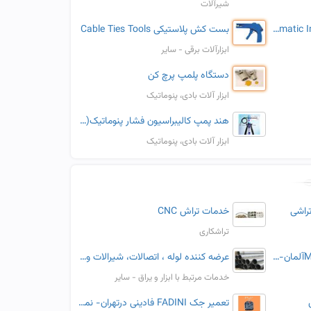
شیرآلات
ضربه گیر پنوماتیک NetterVibration Pneumatic Impactors سری PKL
بست کش پلاستیکی Cable Ties Tools
ابزارآلات برقی - سایر
دستگاه پلمپ پرچ کن
ابزار آلات بادی، پنوماتیک
هند پمپ کالیبراسیون فشار پنوماتیک(گازی) مدل HP2/25
ابزار آلات بادی، پنوماتیک
راشی
خدمات تراش CNC
تراشکاری
نماینده فروش ممرتMemmertآلمان-بن ماری
عرضه کننده لوله ، اتصالات، شیرالات و ابزار دقیق- اسپیرال فیتینگ
خدمات مرتبط با ابزار و یراق - سایر
تعمیر جک FADINI فادینی درتهران- نمایندگی رسمی جک فادینی