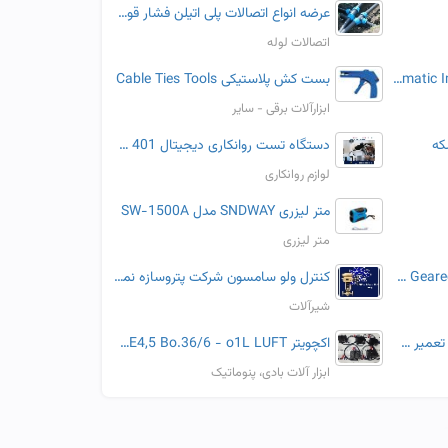
عرضه انواع اتصالات پلی اتیلن فشار قوی و آبرسانی
اتصالات لوله
ضربه گیر پنوماتیک NetterVibration Pneumatic Impactors سری PKL
بست کش پلاستیکی Cable Ties Tools
ابزارآلات برقی - سایر
که
دستگاه تست روانکاری دیجیتال Ultraprobe 401
لوازم روانکاری
متر لیزری SNDWAY مدل SW-1500A
متر لیزری
موتور گیربکس نورد NORD Geared Motors
کنترل ولو سامسون شرکت پتروسازه نمایندگی سامسون آلمان
شیرآلات
لوازم یدکی جک BFT نمایندگی تعمیر جک bft a25 bft A40 خدمات bft
اکچویتر Weishaupt- STE4,5 Bo.36/6 - o1L LUFT
ابزار آلات بادی، پنوماتیک