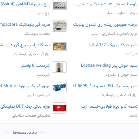
رئوستا صنعتی ۱۵ اهم ۲۰۰ وات چین مخصوص دستگاه جوش Miller مطابقOhmite | مقاوم دقیق تنظیم جریان
پیج متری M14 آهن (Spiral)
جوش و هاویه - سایر
پیچ متری
عرضه هورمون ریشه زای ایندول بوتریک مرک آلمان شرکت زیست آزما
لوازم باغبانی و کشاورزی - سایر
قطعات پنوماتیک
شیر خودکار یورک "1/2 ایتالیا
دستگاه پلمپ پرچ کن درب بش
شیرآلات
ابزار آلات بادی، پنوماتیک
سیم جوش برنز Bronze welding
انبردست 8 واستر
سیم جوش و الکترود
انبردست
شیر پنوماتیک ISO فستو ( ISO 5599-1 )
ابزار آلات بادی، پنوماتیک
گیربکس دقیق
تسمه گالوانیزه فولادی-تسمه ارت
تسمه
نمایندگی قطعات مکانیکی