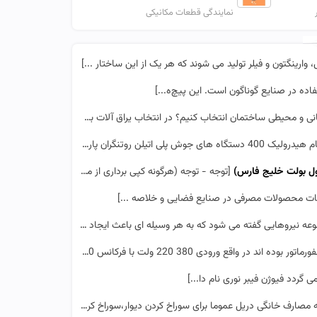
نمایندگی قطعات مکانیکی
وارینگتون و فیلر تولید می شوند که هر یک از این ساختار ...]
ده در صنایع گوناگون است. این پیچ‌ه...]
و محیطی ساختمان انتخاب کنیم؟ در انتخاب یراق آلات به چه...]
گران پارسه جهت جوش لوله های پلی اتیلن ...]
ول بولت خلیج فارس)
[توجه - توجه (هرگونه کپی برداری از مطالب این صفحه فقط با ذکر منبع جایز می باشد در غیر اینصورت قاب...]
باطات محصولات مصرفی در صنایع فضایی و خلاصه ...]
عه نیروهایی گفته می شود که به هر وسیله ای باعث ایجاد چ...]
ر واقع ورودى 380 220 ولت با فركانس 50 ...]
رف خانگی دريل عموما برای سوراخ كردن ديوار،سوراخ كردن فلزات و چوب،باز و بست نمودن پ...]