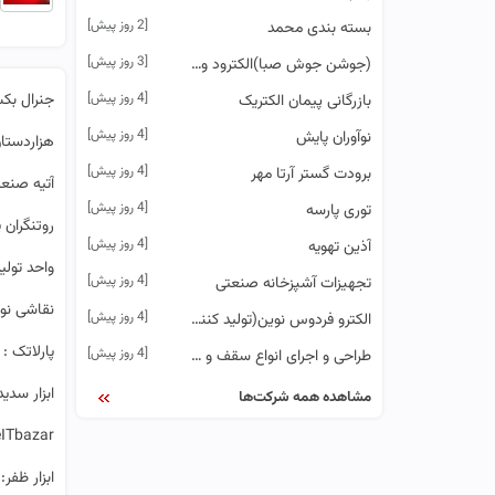
[2 روز پیش]
بسته بندی محمد
[3 روز پیش]
(جوشن جوش صبا)الکترود وسیم جوش تخصصی وضد سایش
[4 روز پیش]
جنرال بک
بازرگانی پیمان الکتریک
[4 روز پیش]
نوآوران پایش
هزاردستا
[4 روز پیش]
برودت گستر آرتا مهر
آتیه صنعت (
[4 روز پیش]
توری پارسه
روتنگران 
[4 روز پیش]
آذین تهویه
واحد تولی
[4 روز پیش]
تجهیزات آشپزخانه صنعتی
نقاشی نو
[4 روز پیش]
الکترو فردوس نوین(تولید کننده روکش سیم پی وی سی (pvc) با برند نوین پلاست
پارلاتک :
[4 روز پیش]
طراحی و اجرای انواع سقف و شیروانی و الاچیق و تاب و باربیکیو
ابزار سدی
مشاهده همه شرکت‌ها
ITbazar:
ابزار ظفر: