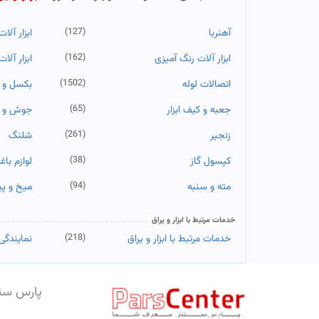
(127)
آهنربا
ابزار آلا
(162)
ابزار آلات رنگ آمیزی
ابزار آل
(1502)
اتصالات لوله
بکسل و ل
(65)
جعبه و کیف ابزار
جوش و ه
(261)
زنجیر
شلنگ
(38)
کپسول گاز
لوازم با
(94)
مته و سنبه
میخ و پی
خدمات مرتبط با ابزار و یراق
(218)
خدمات مرتبط با ابزار و یراق
نمایندگی 
پارس سن