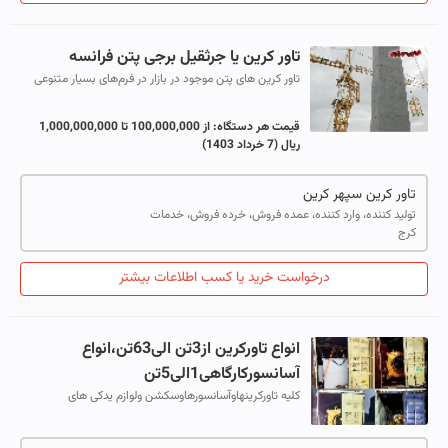
تاور کرین یا جرثقیل برجی پتن فرانسه
تاور کرین های پتن موجود در بازار در فرم‌های بسیار متنوعی
وجود دارند. هرکدام از آنها برای استفاده خاصی طراحی
شده‌اند. تاور کرین ثابت، متح...
قیمت هر دستگاه:
از 100,000,000 تا 1,000,000,000
ریال
(7 خرداد 1403)
تاور کرین سپهر کرین
تولید کننده، وارد کننده، عمده فروش، خرده فروش، خدمات
کرج
درخواست خرید یا کسب اطلاعات بیشتر
انواع تاورکرین از3تن الی63تن،انواع
آسانسورکارگاهی1الی5تن
کلیه تاورکرینهاوآسانسورهاوسکشن ولوازم یدکی های
موجوددرانبار واردات مستقیم وبی واسطه شرکت مهران
ماشین(حق شناس) بوده وبهترین قیمت را به جهت...