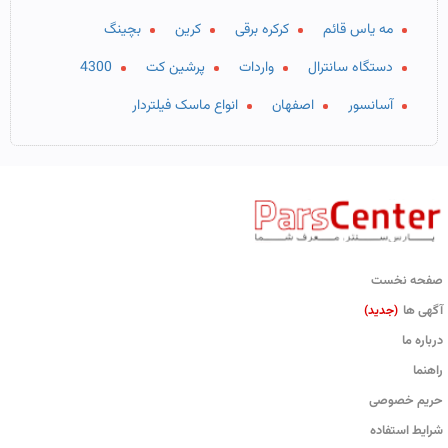
مه یاس قائم
کرکره برقی
کرین
بچینگ
دستگاه سانترال
واردات
پرشین کت
4300
آسانسور
اصفهان
انواع ماسک فیلتردار
صفحه نخست
آگهی ها
(جدید)
درباره ما
راهنما
حریم خصوصی
شرایط استفاده