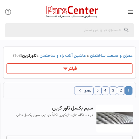
عمران و صنعت ساختمان
»
ماشین آلات راه و ساختمان
»
تاورکرین
(108)
فیلتر
chevron_left
1
2
3
4
5
بعدی
سیم بکسل تاور کرین
در دستگاه های تاورکرین اکثراً دو تیپ سیم بکسل نتاب
استفاده می شود.