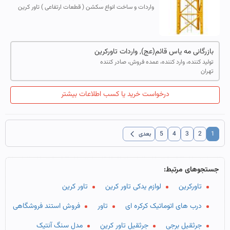
واردات و ساخت انواع سکشن ( قطعات ارتفاعی ) تاور کرین
های موجود در ایران با استاندارد و کیفیت شرکرت های تولید
کننده
بازرگانی مه یاس قائم(عج), واردات تاورکرین
تولید کننده، وارد کننده، عمده فروش، صادر کننده
تهران
درخواست خرید یا کسب اطلاعات بیشتر
chevron_left
1
2
3
4
5
بعدی
جستجوهای مرتبط:
تاورکرین
لوازم یدکی تاور کرین
تاور کرین
درب های اتوماتیک کرکره ای
تاور
فروش استند فروشگاهی
جرثقیل برجی
جرثقیل تاور کرین
مدل سنگ آنتیک