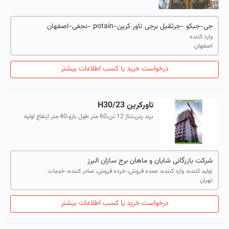
مصالح کش با قیمت مناسب و نصب گارانتی
جی-جبکو -جرثقیل برجی تاور کرین-potain -نجفی-اصفهان
وارد کننده
اصفهان
درخواست خرید یا کسب اطلاعات بیشتر
تاورکرین H30/23
برند پتن،تناژ 12 تن،60 متر طول بازو،40 متر ارتفاع اولیه
09121197217 - 02636108360
شرکت بازرگانی شایان و ماهان برج سازان البرز
تولید کننده، وارد کننده، عمده فروش، خرده فروش، صادر کننده، خدمات
تهران
درخواست خرید یا کسب اطلاعات بیشتر