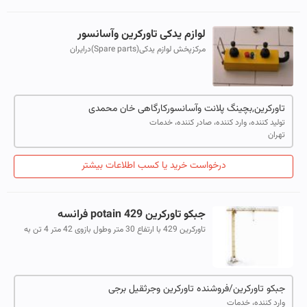
لوازم یدکی تاورکرین وآسانسور
مرکزپخش لوازم یدکی(Spare parts)درایران
تاورکرین,بچینگ پلانت وآسانسورکارگاهی خان محمدی
تولید کننده، وارد کننده، صادر کننده، خدمات
تهران
درخواست خرید یا کسب اطلاعات بیشتر
جبکو تاورکرین 429 potain فرانسه
تاورکرین 429 با ارتفاع 30 متر وطول بازوی 42 متر 4 تن به
صورت فابریک و سرویس شده با دو ماه گارانتی کرایه ویا
بفروش میرسد ایمانی 09131198916
جبکو تاورکرین/فروشنده تاورکرین وجرثقیل برجی
وارد کننده، خدمات