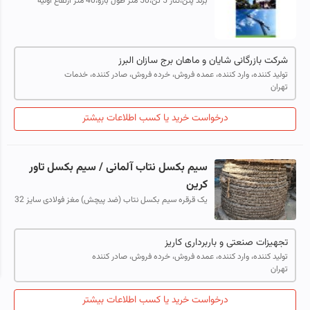
برند پتن،تناژ 5 تن،50 متر طول بازو،40 متر ارتفاع اولیه
09121197217 - 02636108360
شرکت بازرگانی شایان و ماهان برج سازان البرز
تولید کننده، وارد کننده، عمده فروش، خرده فروش، صادر کننده، خدمات
تهران
درخواست خرید یا کسب اطلاعات بیشتر
سیم بکسل نتاب آلمانی / سیم بکسل تاور
کرین
یک قرقره سیم بکسل نتاب (ضد پیچش) مغز فولادی سایز 32
میلیمتر با ساختار 35x7 به فروش می رسد. Non Rotating
Steel Wire Rope سیم بکسل تاور کری...
تجهیزات صنعتی و باربرداری کاریز
تولید کننده، وارد کننده، عمده فروش، خرده فروش، صادر کننده
تهران
درخواست خرید یا کسب اطلاعات بیشتر