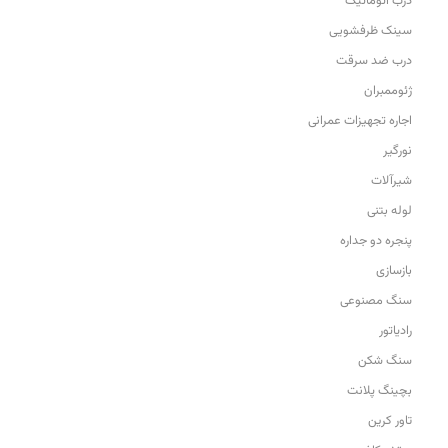
درب اتوماتیک
سینک ظرفشویی
درب ضد سرقت
ژئوممبران
اجاره تجهیزات عمرانی
نورگیر
شیرآلات
لوله بتنی
پنجره دو جداره
بازسازی
سنگ مصنوعی
رادیاتور
سنگ شکن
بچینگ پلانت
تاور کرین