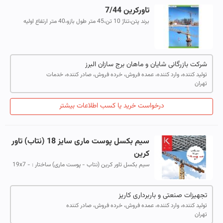
تاورکرین 7/44
برند پتن،تناژ 10 تن،45 متر طول بازو،40 متر ارتفاع اولیه
09121197217 - 02636108360
شرکت بازرگانی شایان و ماهان برج سازان البرز
تولید کننده، وارد کننده، عمده فروش، خرده فروش، صادر کننده، خدمات
تهران
درخواست خرید یا کسب اطلاعات بیشتر
سیم بکسل پوست ماری سایز 18 (نتاب) تاور
کرین
سیم بکسل تاور کرین (نتاب - پوست ماری) ساختار : 19x7 -
35x7 سیم بکسل مغزی فولادی (IWRC)
تجهیزات صنعتی و باربرداری کاریز
تولید کننده، وارد کننده، عمده فروش، خرده فروش، صادر کننده
تهران