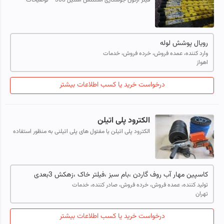
فیلر آرگون جوشکاری استنلس استیل 308 **توضیحات
محصول:** فیلر آرگون جوشکاری استنلس استیل 308 یک
انتخاب مناسب برای جوشکاری انواع فولادهای زن...
رویال پوشش لوله
وارد کننده، عمده فروش، خرده فروش، خدمات
اهواز
درخواست خرید یا کسب اطلاعات بیشتر
الکترود پلی اتیلن
الکترود پلی اتیلن یا مفتول های پلی اتیلنی به منظور استفاده
از دستگاه های جوش ورق ژئوممبران در نصب و ایزولاسیون با
استفاده از دستگاه اکستر...
کاسپین مهار آب روف گاردن ،بام سبز ،فیلتر خاک ،زهکش 3بعدی
تولید کننده، عمده فروش، خرده فروش، صادر کننده، خدمات
تهران
درخواست خرید یا کسب اطلاعات بیشتر