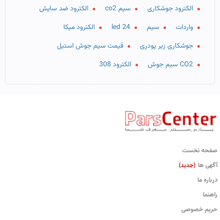
الکترود جوشکاری
سیم co2
الکترود ضد سایش
واردات
سیم
led 24
الکترود میکا
جوشکاری زیر پودری
قیمت سیم جوش استیل
CO2 سیم جوش
الکترود 308
صفحه نخست
آگهی ها
(جدید)
درباره ما
راهنما
حریم خصوصی