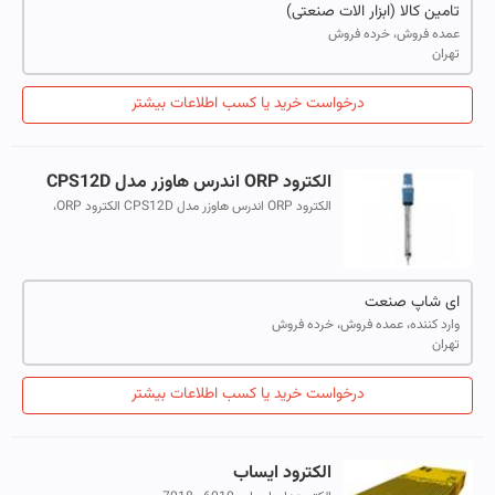
تامین کالا (ابزار الات صنعتی)
عمده فروش، خرده فروش
تهران
درخواست خرید یا کسب اطلاعات بیشتر
الکترود ORP اندرس هاوزر مدل CPS12D
الکترود ORP اندرس هاوزر مدل CPS12D الکترود ORP،
آنالوگ و دیجیتال با تکنولوژی Memosens و الکترود مرجع هر
کدام با دیافراگم PTFE که ضدعفونی...
ای شاپ صنعت
وارد کننده، عمده فروش، خرده فروش
تهران
درخواست خرید یا کسب اطلاعات بیشتر
الکترود ایساب