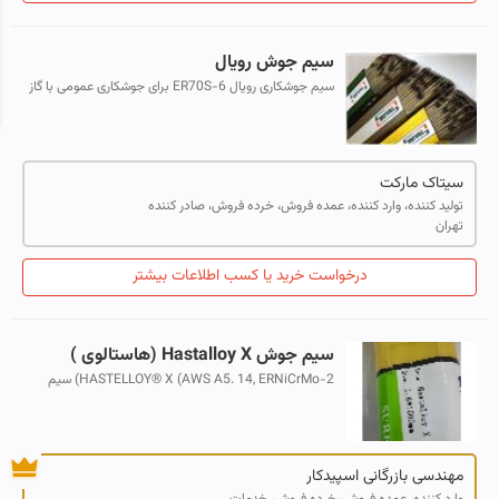
سیم جوش رویال
سیم جوشکاری رویال ER70S-6 برای جوشکاری عمومی با گاز
CO2 و دیگر مخلوط گازها نظیر آرگون مناسب برای جوشکاری
سازه های فلزی خطوط لوله و صنایع...
سیتاک مارکت
تولید کننده، وارد کننده، عمده فروش، خرده فروش، صادر کننده
تهران
درخواست خرید یا کسب اطلاعات بیشتر
سیم جوش Hastalloy X (هاستالوی )
HASTELLOY® X (AWS A5. 14, ERNiCrMo-2) سیم
جوش سوپرآلیاژ پایه نیکل هاستالوی X به صورت شاخه تیگ
در سایزهای 1.2و 1.6و 2 و 2.4 میلیمتر ...
مهندسی بازرگانی اسپیدکار