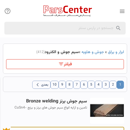
ابزار و یراق
»
جوش و هاویه
»
سیم جوش و الکترود
(412)
فیلتر
chevron_left
1
2
3
4
5
6
7
8
9
10
بعدی
سیم جوش برنز Bronze welding
تامین و ارایه انواع سیم جوش های برنز و برنج CuSn4-
CuSn6-Cusn8 - Brass welding به صورت شاخه و قرقره
از برند های اروپایی