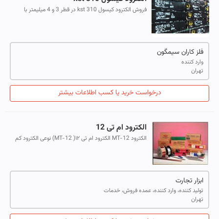
فروش الکترود کیسول kst 310 در قطر 3 و 4 میلیمتر با
کمترین قیمت.الکترود استیل مقاوم به اکسیداسیون و حرارت
مناسب صنایع پتروشیمی و حرارتی. ...
فلز کاران سیمگون
وارد کننده
تهران
درخواست خرید یا کسب اطلاعات بیشتر
الکترود ام تی 12
الکترود MT-12 الکترود ام تی ۱۲( MT-12) نوعی الکترود کم
کربن استیل با روکش تیتان می باشد که عرضه آن توسط
فروشگاه ابزار تجارت صورت می پذ...
ابزار تجارت
تولید کننده، وارد کننده، عمده فروش، خدمات
تهران