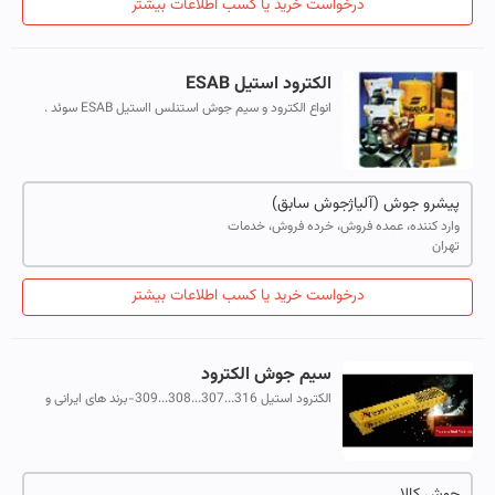
درخواست خرید یا کسب اطلاعات بیشتر
الکترود استیل ESAB
انواع الکترود و سیم جوش استنلس ااستیل ESAB سوئد .
E308,E309,E316,E310,E312 , ER 308, ER 309, ER 316
پیشرو جوش (آلیاژجوش سابق)
وارد کننده، عمده فروش، خرده فروش، خدمات
تهران
درخواست خرید یا کسب اطلاعات بیشتر
سیم جوش الکترود
الکترود استیل 316...307...308...309-برند های ایرانی و
اروپایی و امریکایی بستیگ .فیلارک.میگ ولد.پیک ولد.کیس
ولد.نور.صفرا.آما.لازر تماس ...
جوش کالا