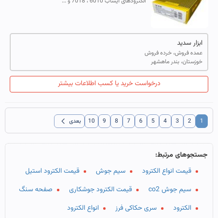
الکترودهای ایساب 6010 ، 7018 و ...
ابزار سدید
عمده فروش، خرده فروش
خوزستان، بندر ماهشهر
درخواست خرید یا کسب اطلاعات بیشتر
chevron_left
1
2
3
4
5
6
7
8
9
10
بعدی
جستجوهای مرتبط:
قیمت انواع الکترود
سیم جوش
قیمت الکترود استیل
سیم جوش co2
قیمت الکترود جوشکاری
صفحه سنگ
الکترود
سری حکاکی فرز
انواع الکترود