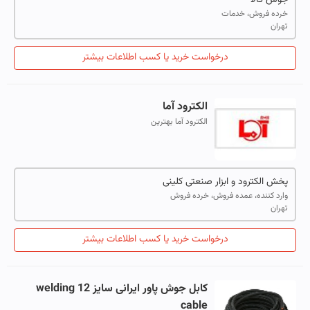
خرده فروش، خدمات
تهران
درخواست خرید یا کسب اطلاعات بیشتر
الکترود آما
الکترود آما بهترین
قیمت،6013،6010،7010،7018،7024،سیم co2،پودر
جوشکاری،الکترود استیل،الکترود چدن
پخش الکترود و ابزار صنعتی کلینی
وارد کننده، عمده فروش، خرده فروش
تهران
درخواست خرید یا کسب اطلاعات بیشتر
کابل جوش پاور ایرانی سایز 12 welding
cable