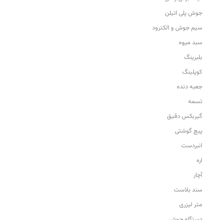
جوش پلی اتیلن
سیم جوش و الکترود
سبد میوه
بلبرینگ
کوپلینگ
جعبه دنده
تسمه
گیربکس دقیق
پیچ گوشتی
انبردست
اره
آچار
سند بلاست
متر لیزری
دستگاه جوش