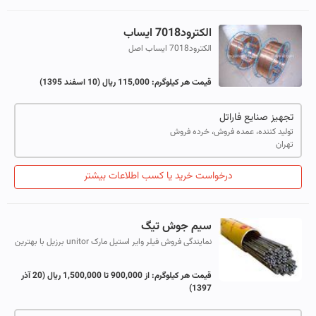
الکترود7018 ایساب
الکترود7018 ایساب اصل
قیمت هر کیلوگرم:
115,000 ریال
(10 اسفند 1395)
تجهیز صنایع فاراتل
تولید کننده، عمده فروش، خرده فروش
تهران
درخواست خرید یا کسب اطلاعات بیشتر
سیم جوش تیگ
نمایندگی فروش فیلر وایر استیل مارک unitor برزیل با بهترین
کیفیت وارزانترین قیمت. فیلر 308قیمت
هرکیلوگرم900000ریال.فیلر 316 هر کیلوگرم1200...
قیمت هر کیلوگرم:
از 900,000 تا 1,500,000 ریال
(20 آذر
1397)