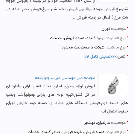
از سال 1387 فعالیت خود را در زمینه : (فروش جوجه
شترمرغ،فروش جوجه بوقلمون،فروش تخم شتر مرغ،فروش تخم نطفه دار
شتر مرغ ) فعال در زمینه فروش...
موقعیت:
تهران
نوع فعالیت:
تولید کننده، عمده فروش، خدمات
نوع مالکیت:
شرکت با مسئولیت محدود
تلفن:
نمایش کامل 09xxx
مجتمع فنی مهندسی میراب چهارقلعه
فروش لوازم واجرای آبیاری تحت فشار بارانی وقطره ای
در کل کشور،تهیه لوله های بارانی وموتورآلات وپمپ
های دسته دوم.فروش دستگاه های قرقره ای دسته دوم خارجی-اجرای
خطوط انتقال آب
موقعیت:
مازندران، بهشهر
نوع فعالیت:
عمده فروش، خرده فروش، صادر کننده، خدمات