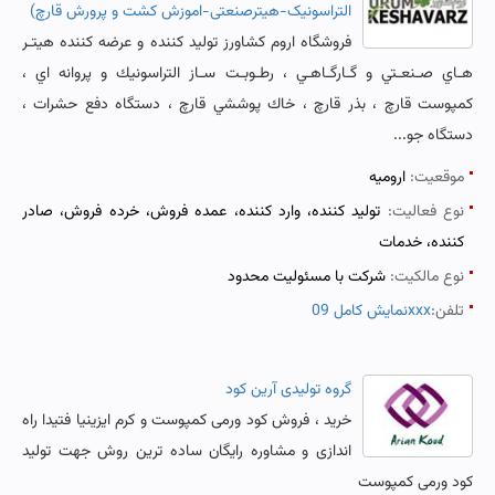
التراسونیک-هیترصنعتی-اموزش کشت و پرورش قارچ)
فروشگاه اروم كشاورز توليد كننده و عرضه كننده هيتـر
هـاي صـنعـتي و گـارگـاهـي ، رطـوبـت سـاز التراسونيك و پروانه اي ،
كمپوست قارچ ، بذر قارچ ، خاك پوششي قارچ ، دستگاه دفع حشرات ،
دستگاه جو...
موقعیت:
ارومیه
نوع فعالیت:
تولید کننده، وارد کننده، عمده فروش، خرده فروش، صادر
کننده، خدمات
نوع مالکیت:
شرکت با مسئولیت محدود
تلفن:
نمایش کامل 09xxx
گروه تولیدی آرین کود
خرید ، فروش کود ورمی کمپوست و کرم ایزینیا فتیدا راه
اندازی و مشاوره رایگان ساده ترین روش جهت تولید
کود ورمی کمپوست