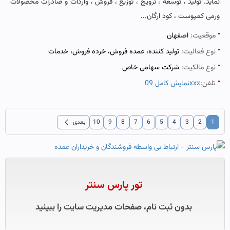
نماید. تولید ، توسعه ، ترویج ، توزیع ، فروش ، واردات و صادرات محصولات
ورمی کمپوست ، کود ارگان...
موقعیت:
اصفهان
نوع فعالیت:
تولید کننده، عمده فروش، خرده فروش، خدمات
نوع مالکیت:
شرکت سهامی خاص
تلفن:
نمایش کامل 09xxx
chevron_left
1
2
3
4
5
6
7
8
9
10
بعدی
تور پارس سنتر
بدون ثبت نام، صفحات مدیریت سایت را ببینید