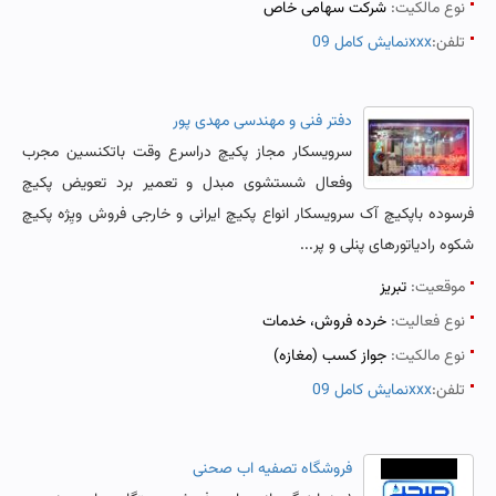
نوع مالکیت:
شرکت سهامی خاص
تلفن:
نمایش کامل 09xxx
دفتر فنی و مهندسی مهدی پور
سرویسکار مجاز پکیچ دراسرع وقت باتکنسین مجرب
وفعال شستشوی مبدل و تعمیر برد تعویض پکیچ
فرسوده باپکیچ آک سرویسکار انواع پکیچ ایرانی و خارجی فروش ویِژه پکیچ
شکوه رادیاتورهای پنلی و پر...
موقعیت:
تبریز
نوع فعالیت:
خرده فروش، خدمات
نوع مالکیت:
جواز کسب (مغازه)
تلفن:
نمایش کامل 09xxx
فروشگاه تصفیه اب صحنی