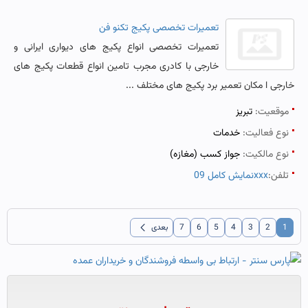
تعمیرات تخصصی پکیج تکنو فن
تعمیرات تخصصی انواع پکیج های دیواری ایرانی و
خارجی با کادری مجرب تامین انواع قطعات پکیج های
خارجی ا مکان تعمیر برد پکیج های مختلف ...
موقعیت:
تبریز
نوع فعالیت:
خدمات
نوع مالکیت:
جواز کسب (مغازه)
تلفن:
نمایش کامل 09xxx
chevron_left
1
2
3
4
5
6
7
بعدی