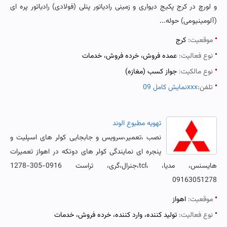
و لورچ در کرج پکیج دیواری و زمینی رادیاتور پنلی (فولادی) رادیاتور پره ای
(آلومینیومی) حوله...
موقعیت:
کرج
نوع فعالیت:
عمده فروش، خرده فروش، خدمات
نوع مالکیت:
جواز کسب (مغازه)
تلفن:
نمایش کامل 09xxx
تهویه مطبوع الوند
نصب ،تعمیر،سرویس و جابجایی کولر های اسپلیت و
پنجره ای نمایندگی کولر های دوتکه در اهواز تعمیرات
هایسنس، مدیا، ،tcl،جنرال،گری، تراست 0916-305-1278
09163051278
موقعیت:
اهواز
نوع فعالیت:
تولید کننده، وارد کننده، خرده فروش، خدمات