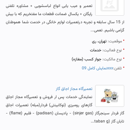
تعمیر و عیب یابی انواع لباسشویی + مشاوره تلفنی
رایگان + یکسال ضمانت قطعات ما مفتخریم که با بیش
از 15 سال سابقه و تجربه درتعمیرات لوازم خانگی در خدمت شما هموطنان
گرامی باشیم. تعمی...
موقعیت:
تهران، ری
نوع فعالیت:
خدمات
نوع مالکیت:
جواز کسب (مغازه)
تلفن:
نمایش کامل 09xxx
تعمیرگاه مجاز اجاق گاز
نمایندگی خدمات پس ار فروش و تعمیرگاه مجاز اجاق
گازهای رومیزی (توکابینتی) فردار(مبله) تعمیرات اجاق
گاز فردار سینجرگاز (sinjer gas) - پادیسان (padisan) - فلیم (flame) -
تابان گاز (taban g...