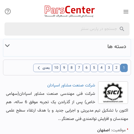
دسته ها
chevron_left
1
2
3
4
5
6
7
8
9
10
بعدی
شرکت صنعت مشاور اسپادان
شرکت فنی مهندسی صنعت مشاور اسپادان(سهامی
خاص) پس از گذراندن یک تجربه موفق 6 ساله، هم
اکنون با تشکیل تیم مدیریتی و اجرایی جدید و با هدف ارتقاء سطح علمی
مهندسان و افزایش توانمندی فنی صنعتگر...
موقعیت:
اصفهان