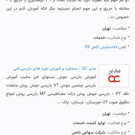
دو امر مهم باید صورت گیرد که عبارت است از > 1-پیشگیری از حریق 2 -
مقابله با حریق و این مهم انجام نمیشود مگر انکه آموزش لازم در این
خصوص ت...
موقعیت:
تهران
نوع فعالیت:
خدمات
تلفن:
نمایش کامل 09xxx
مدیر QC - مشاوره و آموزش دوره های بازرسی فنی
آموزش بازرسی جوش تستهای غیر مخرب آموزش
بازرسی چشمی جوش VT بازرسی جوش روش مایعات
نافذ PT - بازرسی جوش روش ذرات مغناطیسی MT بازرسی روش امواج
مافوق صوت UT خوزستان- لرستان- اراک-...
موقعیت:
تهران
نوع فعالیت:
تولید کننده، خدمات
نوع مالکیت:
شرکت سهامی خاص