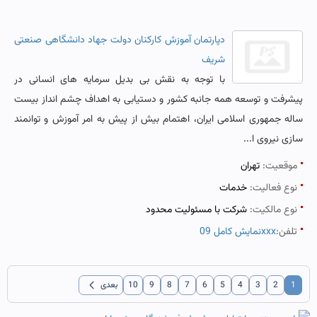
دپارتمان آموزش کارکنان دولت جهاد دانشگاهی صنعتی
شریف
با توجه به نقش بی بدیل سرمایه های انسانی در
پیشرفت و توسعه همه جانبه کشور و دستیابی به اهداف چشم انداز بیست
ساله جمهوری اسلامی ایران، اهتمام بیش از پیش به امر آموزش و توانمند
سازی نیروی ا...
موقعیت:
تهران
نوع فعالیت:
خدمات
نوع مالکیت:
شرکت با مسئولیت محدود
تلفن:
نمایش کامل 09xxx
chevron_left
1
2
3
4
5
6
7
8
9
10
بعدی