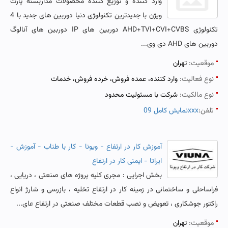
وارد کننده و توزیع کننده محصولات مداربسته پارت
ویژن با جدیدترین تکنولوژی دنیا دوربین های جدید با 4
تکنولوژی AHD+TVI+CVI+CVBS دوربین های IP دوربین های آنالوگ
دوربین های AHD دی وی...
موقعیت:
تهران
نوع فعالیت:
وارد کننده، عمده فروش، خرده فروش، خدمات
نوع مالکیت:
شرکت با مسئولیت محدود
تلفن:
نمایش کامل 09xxx
آموزش کار در ارتفاع - ویونا - کار با طناب - آموزش -
ایراتا - ایمنی کار در ارتفاع
بخش اجرایی : مجری کلیه پروژه های صنعتی ، دریایی ،
فراساحلی و ساختمانی در زمینه کار در ارتفاع تخلیه ، بازرسی و شارژ انواع
راکتور جوشکاری ، تعویض و نصب قطعات مختلف صنعتی در ارتفاع عای...
موقعیت:
تهران