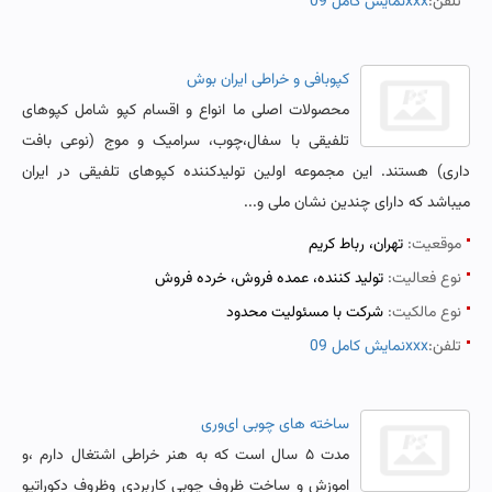
تلفن:
نمایش کامل 09xxx
کپوبافی و خراطی ایران بوش
محصولات اصلی ما انواع و اقسام کپو شامل کپوهای
تلفیقی با سفال،چوب، سرامیک و موج (نوعی بافت
داری) هستند. این مجموعه اولین تولیدکننده کپوهای تلفیقی در ایران
میباشد که دارای چندین نشان ملی و...
موقعیت:
تهران، رباط کریم
نوع فعالیت:
تولید کننده، عمده فروش، خرده فروش
نوع مالکیت:
شرکت با مسئولیت محدود
تلفن:
نمایش کامل 09xxx
ساخته های چوبی ای‌وری
مدت ۵ سال است که به هنر خراطی اشتغال دارم ،و
اموزش و ساخت ظروف چوبی کاربردی وظروف دکوراتیو