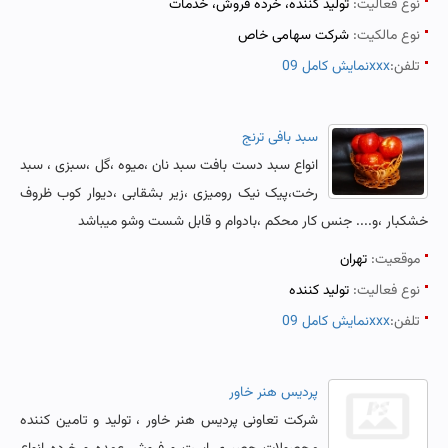
نوع فعالیت:
تولید کننده، خرده فروش، خدمات
نوع مالکیت:
شرکت سهامی خاص
تلفن:
نمایش کامل 09xxx
سبد بافی ترنج
انواع سبد دست بافت سبد نان ،میوه ،گل ،سبزی ، سبد
رخت،پیک نیک رومیزی ،زیر بشقابی ،دیوار کوب ظروف
خشکبار ،و.... جنس کار محکم ،بادوام و قابل شست وشو ميباشد
موقعیت:
تهران
نوع فعالیت:
تولید کننده
تلفن:
نمایش کامل 09xxx
پردیس هنر خاور
شرکت تعاونی پردیس هنر خاور ، تولید و تامین کننده