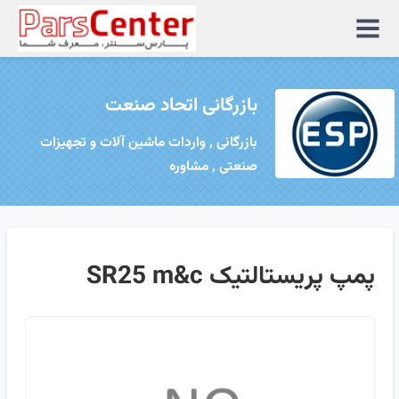
منوی
سایت
بازرگانی اتحاد صنعت
بازرگانی , واردات ماشین آلات و تجهیزات
صنعتی , مشاوره
پمپ پریستالتیک SR25 m&c