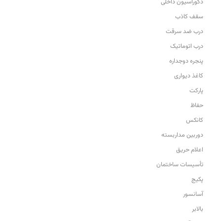
دکوراسیون داخلی
سقف کاذب
درب ضد سرقت
درب اتوماتیک
پنجره دوجداره
کاغذ دیواری
پارکت
حفاظ
کانکس
دوربین مداربسته
اعلام حریق
تأسیسات ساختمان
پکیج
آسانسور
بالابر