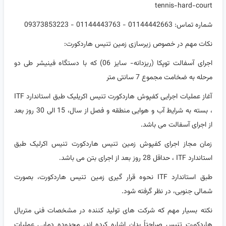
tennis-hard-court
شماره تماس: 01144442663 - 01144443763 - 09373853223
نکات مهم در خصوص زیرسازی زمین تنیس هاردکورت:
اجرای آسفالت توپکا (ریزدانه- سایز 06) که با دستگاه فینیشر طی دو
مرحله به ضخامت مجموع 7 سانتی متر
آغاز عملیات اجرایی کفپوش هاردکورت تنیس اکریلیک طبق استاندارد ITF
، بسته به شرایط آب و هوایی منطقه و فصل از سال، 15 الی 30 روز بعد
از اجرای آسفالت می باشد.
زمان مجاز اجرای کفپوش زمین تنیس هاردکورت تنیس اکرلیک طبق
استاندارد ITF ، حداقل 28 روز بعد از اجرای بتن می باشد.
طبق استاندارد ITF نحوه قرار گیری زمین تنیس هاردکورت، بصورت
شمالی جنوبی، در نظر گرفته شود.
نکته بسیار مهم که شرکت های تولید کننده در مشخصات فنی متریال
هاردکورت تنیس صراحتاً بدان اشاره کرده اند، محدوده دمایی عملیات