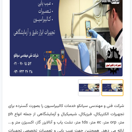
شرکت فنی و مهندسی سیانکو خدمات کالیبراسیون را بصورت گسنرده برای
تجهیزات الکتریکال، فیزیکال، شیمیکیال و آزمایشگاهی از جمله انواع ph
متر، orp متر، ec متر، tds متر، نشت یاب و آنالایزر گاز، اکسیژن متر و...
ارائه می دهد. همچنین جهت عیب یابی و تعمیرات تخصصی تجهیزات