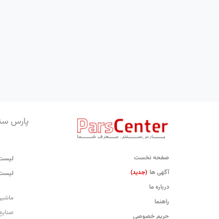
پارس سن
صفحه نخست
لیست 
آگهی ها
(جدید)
لیست 
درباره ما
ماشین
راهنما
صنایع
حریم خصوصی