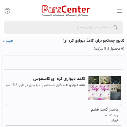
نتایج جستجو برای 'کاغذ دیواری کره ای'
فیلتر
»
(6 محصول از 5 شرکت)
کاغذ
دیواری
کره
ای
کاسموس
کاغذ
دیواری
کاملا قابل شستشو با لایه ونیل در طول 15.5 متر
و عرض 1.06 مشاهده طرح ها در وب سایت
www.paslargostar.com
پاسلار گستر قشم
وارد کننده
تهران