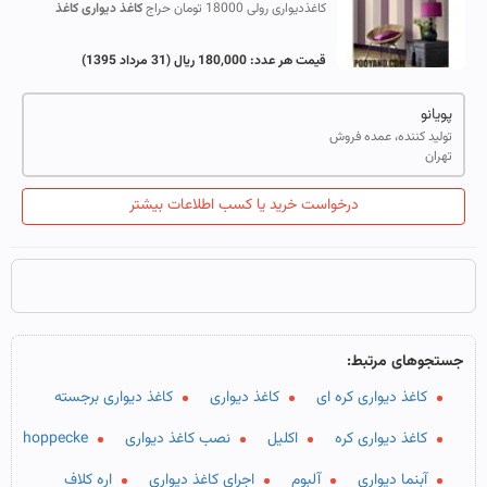
کاغذدیواری رولی 18000 تومان حراج
کاغذ
دیواری
کاغذ
دیواری
قابل شستشو کاغذدیواری خارجی کاغذدیواری ایرانی
کاغذدیواری
کره
ای
کاغذ
...
قیمت هر عدد:
180,000 ریال
(31 مرداد 1395)
پویانو
تولید کننده، عمده فروش
تهران
درخواست خرید یا کسب اطلاعات بیشتر
جستجوهای مرتبط:
کاغذ دیواری کره ای
کاغذ دیواری
کاغذ دیواری برجسته
کاغذ دیواری کره
اکلیل
نصب کاغذ دیواری
hoppecke
آبنما دیواری
آلبوم
اجرای کاغذ دیواری
اره کلاف