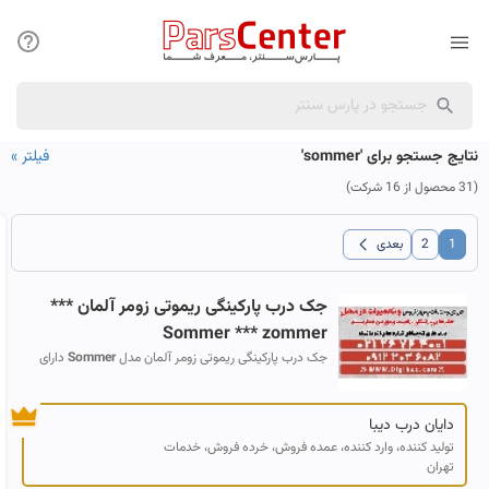
نتایج جستجو برای 'sommer'
فیلتر
»
(31 محصول از 16 شرکت)
chevron_left
1
2
بعدی
جک درب پارکینگی ریموتی زومر آلمان ***
Sommer
*** zommer
جک درب پارکینگی ریموتی زومر آلمان مدل
Sommer
دارای
موتور 24 ولت قابلیت اتصال به باطری بکاپ مناسب برای درب
های پارکینگی هر لنگه به وزن 250...
دایان درب دیبا
تولید کننده، وارد کننده، عمده فروش، خرده فروش، خدمات
تهران