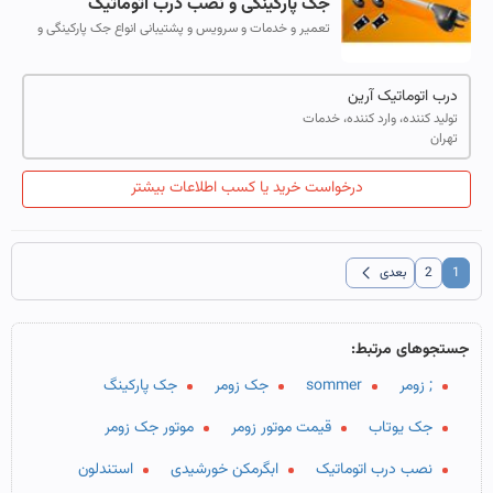
جک پارکینگی و نصب درب اتوماتیک
تعمیر و خدمات و سرویس و پشتیبانی انواع جک پارکینگی و
نصب درب اتوماتیک درب اتوماتیک آرین تعمیر و خدمات و
سرویس و پشتیبانی انواع جک پارکین...
درب اتوماتیک آرین
تولید کننده، وارد کننده، خدمات
تهران
درخواست خرید یا کسب اطلاعات بیشتر
chevron_left
1
2
بعدی
جستجوهای مرتبط:
; زومر
sommer
جک زومر
جک پارکینگ
جک یوتاب
قیمت موتور زومر
موتور جک زومر
نصب درب اتوماتیک
ابگرمکن خورشیدی
استندلون