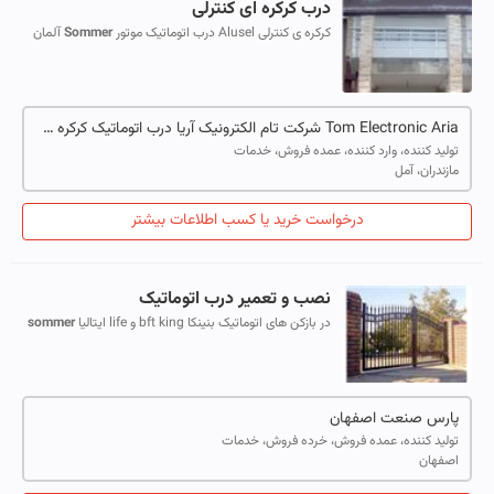
درب کرکره ای کنترلی
کرکره ی کنترلی Alusel درب اتوماتیک موتور
Sommer
آلمان
Tom Electronic Aria شرکت تام الکترونیک آریا درب اتوماتیک کرکره ی برقی دوربین امنیتی درب ریلی ریموتی
تولید کننده، وارد کننده، عمده فروش، خدمات
مازندران، آمل
درخواست خرید یا کسب اطلاعات بیشتر
نصب و تعمیر درب اتوماتیک
در بازکن های اتوماتیک بنینکا bft king و life ایتالیا
sommer
المان beta چین یوتاب ایران
پارس صنعت اصفهان
تولید کننده، عمده فروش، خرده فروش، خدمات
اصفهان