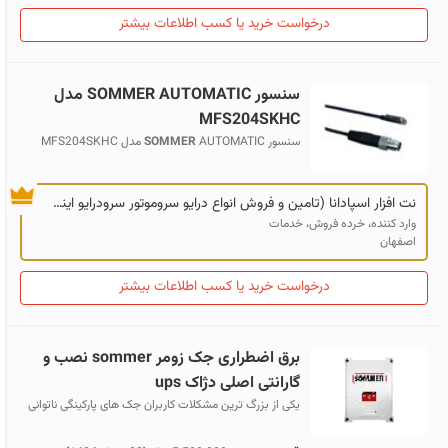
درخواست خرید یا کسب اطلاعات بیشتر
سنسور
SOMMER
AUTOMATIC مدل
MFS204SKHC
سنسور
AUTOMATIC مدل MFS204SKHC
SOMMER
SOMMER
AUTOMATIC Magnetic Field SENSOR PNP
نت افزار اسپادانا (تامین و فروش انواع درایو سروموتور سرودرایو اینکودر HMI PLC و کلیه تجهیزات اتوماسیون صنعتی)
وارد کننده، خرده فروش، خدمات
اصفهان
درخواست خرید یا کسب اطلاعات بیشتر
برق اضطراری جک زومر
sommer
نصب و
گارانتی اصلی دژاک ups
یکی از بزرگ ترین مشکلات کاربران جک های پارکینگی ناتوانی
در باز یا بسته کردن درب هنگام قطع برق است. با استفاده از
سیستم برق اضطراری جک زو...