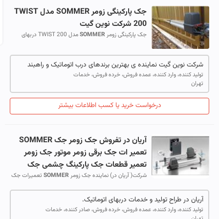
جک پارکینگی زومر
SOMMER
مدل TWIST
200 شرکت نوین گیت
جک پارکینگی زومر
SOMMER
مدل TWIST 200 دربهای
لولایی انواع مختلفی دارند که از جنس و متریال های گوناگون
ساخته می شوند.اما برای اتوماتیک کر...
شرکت نوین گیت نماینده ی بهترین برندهای درب اتوماتیک و راهبند
تولید کننده، وارد کننده، عمده فروش، خرده فروش، خدمات
تهران
درخواست خرید یا کسب اطلاعات بیشتر
آریان در تفروش جک زومر جک
SOMMER
تعمیر ات جک برقی زومر موتور جک زومر
تعمیر قطعات جک پارکینگ چشمی جک
پارکینگ ریموت جک زومر
شرکت( آریان در) نماینده جک زومر
SOMMER
تعمیرات جک
زومر المان چشم جک برقی پارکینگ موتور جک زومر المان
ریموت زومر خدمات جک
SOMMER
قطعات ...
آریان در طراح تولید و خدمات دربهای اتوماتیک.
تولید کننده، وارد کننده، عمده فروش، خرده فروش، صادر کننده، خدمات
تهران