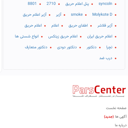
syncoln
پنل اعلام حریق
2710
8801
Molykote D
smoke
آژیر
آژیر اعلام حریق
آژیر فلاشر
اطفای حریق
اعلام
اعلام حریق
اعلام حریق ایران
اعلام حریق زیتکس
انواع شستی ها
تچرا
دتکتور
دتکتور دودی
دتکتور متعارف
درب ضد
صفحه نخست
آگهی ها
(جدید)
درباره ما