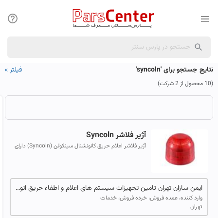
نتایج جستجو برای 'syncoln'
فیلتر
»
(10 محصول از 2 شرکت)
آژیر فلاشر
Syncoln
آژیر فلاشر اعلام حریق کانونشنال سینکولن (Syncoln) دارای
تائیدیه LPCB انگلستان و تائیدیه VDS آلمان دارای تائیدیه
سازمان آتش نشانی
ایمن سازان تهران تامین تجهیزات سیستم های اعلام و اطفاء حریق اتوماتیک
وارد کننده، عمده فروش، خرده فروش، خدمات
تهران