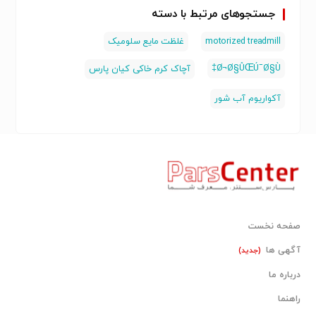
جستجوهای مرتبط با دسته
motorized treadmill
غلظت مایع سلومیک
Ø¬Ø§ÛŒÚ¯Ø§Ù‡
آچاک کرم خاکی کیان پارس
آکواریوم آب شور
صفحه نخست
آگهی ها
(جدید)
درباره ما
راهنما