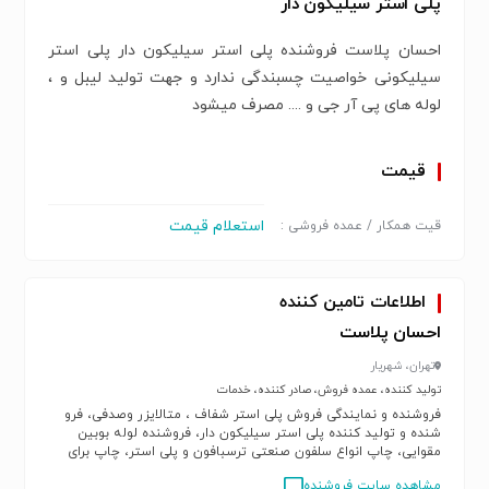
پلی استر سیلیکون دار
احسان پلاست فروشنده پلی استر سیلیکون دار پلی استر
سیلیکونی خواصیت چسبندگی ندارد و جهت تولید لیبل و ،
لوله های پی آر جی و .... مصرف میشود
قیمت
استعلام قیمت
قیت همکار / عمده فروشی :
اطلاعات تامین کننده
احسان پلاست
تهران، شهریار
تولید کننده، عمده فروش، صادر کننده، خدمات
فروشنده و نمایندگی فروش پلی استر شفاف ، متالایزر وصدفی، فرو
شنده و تولید کننده پلی استر سیلیکون دار، فروشنده لوله بوبین
مقوایی، چاپ انواع سلفون صنعتی ترسبافون و پلی استر، چاپ برای
پاکت حبوبات ، اجیل، کیک و پفک و ...، چاپ روی سس تک نفره و
مشاهده سایت فروشنده
توتون، خریدار ضایعات پلی استر، خریدار ضایعات مایلر و الیاف پلی