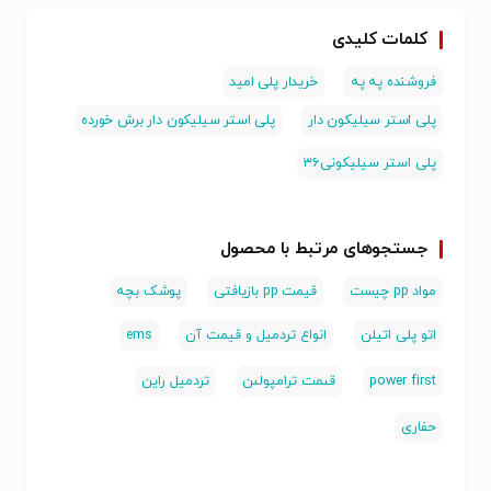
کلمات کلیدی
فروشنده په په
خریدار پلی امید
پلی استر سیلیکون دار
پلی استر سیلیکون دار برش خورده
پلی استر سیلیکونی۳۶
جستجوهای مرتبط با محصول
مواد pp چیست
قیمت pp بازیافتی
پوشک بچه
اتو پلی اتیلن
انواع تردمیل و قیمت آن
ems
power first
قىمت ترامپولىن
تردمیل راین
حفاری