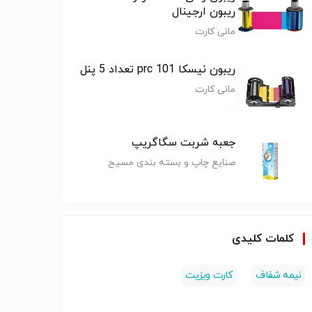
ریبون ارجینال
مانی کارت
ریبون نیسکا prc 101 تعداد 5 پنل
مانی کارت
جعبه شربت سگاگریپ
صنایع چاپ و بسته بندی مسیح
و تولید بج
طراحی و ساخت
چاپ لوگو روی
چاپ س
، نشان
بج سینه نشان
ساک دستی
کاغذی م
گل سینه
سینه گل سینه
کلمات کلیدی
سنجاق سینه
نه
بج سینه
ساک تبلیغاتی
هدایای ت
نیمه شفاف
کارت ویزیت