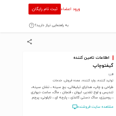
ورود اعضاء
ثبت نام رایگان
به راهنمایی نیاز دارید؟
اطلاعات تامین کننده
گیفتوچاپ
یزد
تولید کننده، وارد کننده، عمده فروش، خدمات
طراحی و چاپ، هدایای تبلیغاتی، بج سینه ، نشان سینه،
تندیس و لوح تقدیر، لیوان ، فنجان ، ماگ، ساعت دیواری
، رومیزی، ساک دستی کاغذی ، پارچه ای ، نایلونی، پرچم
رومیزی ، تشریفات ، اهتزاز، سررسید ، تقویم، جاکلیدی ،
مشاهده سایت فروشنده
خودکار، فلش کارت ، فلش مموری، جاکارتی ، کلاه،
آفتابگیر ، تبلیغاتی، هولوگرام، لیبل