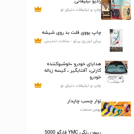
رادیو تبلیغاتی
چاپ و تبلیغات دنیای نو
چاپ یووی فلت بد روی شیشه
برش لیزری پرتو - ساخت تندیس
و لوح تقدیر
هدایای خودرو ،خوشبوکننده
کارتی، آفتابگیر ، کیسه زباله
خودرو
چاپ و تبلیغات دنیای نو
نوار چسب چاپدار
بهمن صنعت
ریبون رنگی YMC فارگو 5000