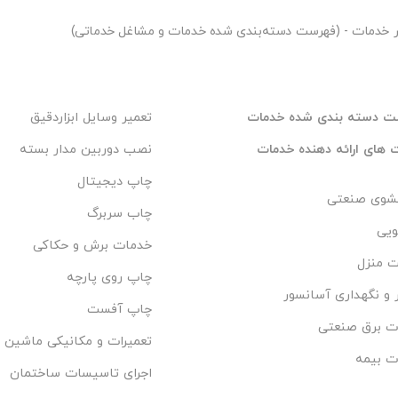
 روز آماده پاسخگویی به سوالات شما می باشند.
ر
خدمات - (فهرست دسته‌بندی شده خدمات و مشاغل خدماتی)
ات زنجیرهای این موسسه و با توجه به اینکه مرکز تماس
ت دسته بندی شده خدمات
تعمیر وسایل ابزاردقیق
ه دلیل اختلالات مخابراتی در بعضی از مواقع با مشکل
 می طلبیم و خواهشمندیم با تلفن های همراه ذیل تماس
های ارائه دهنده خدمات
نصب دوربین مدار بسته
چاپ دیجیتال
وی صنعتی
چاب سربرگ
ویی
خدمات برش و حکاکی
ت منزل
چاپ روی پارچه
 و نگهداری آسانسور
چاپ آفست
ت برق صنعتی
تعمیرات و مکانیکی ماشین 
ت بیمه
اجرای تاسیسات ساختمان