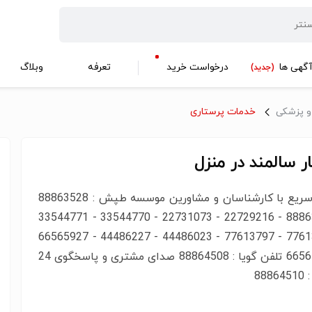
گهی ها
درخواست خرید
تعرفه
وبلاگ
(جدید)
و پزشکی
خدمات پرستاری
ر سالمند در منزل
ارتباط سریع با کارشناسان و مشاورین موسسه طپش : 88863528
- 88863529 - 22729216 - 22731073 - 33544770 - 33544771
- 77613730 - 77613797 - 44486023 - 44486227 - 66565927
- 66565994 تلفن گویا : 88864508 صدای مشتری و پاسخگوی 24
888