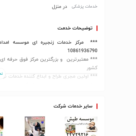
در منزل
خدمات پزشکی
توضیحات خدمت
10861936790
*** معتبرترین
و بزرگترین مرکز فوق حرفه ای 
کشور
*** اولین مجری طراح و ابداع کننده خدمات نوی
سلامت جامعه سالمندان و بیماران کشور
*** ارائه دهنده کلیه خدمات
nt person V.I.P
خصوصی و ویژه
سایر
خدمات
شرکت
*** عضو رسمی کانون مراکز همیاری و توانبخش
مشتریان ارزشمند خود