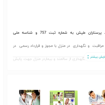
*** مرکز خدمات زنجیره ای موسسه امداد پرستاران طپش به شماره ثبت 757 و شناسه ملی
مراقبت و نگهداری در منزل با مجوز و قرارداد رسمی
در
ن مراقبت و نگهداری از سالمند و بیماردر منزل جهت پایش
very Importa
جهت مراقبتهای بالینی در منزل به صورت
ی
*** دارنده تندیس کارآفرین برتر سالهای 1387 - 1386 - 1385 و دریافت ده ها لوح تقدیر از