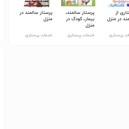
د جهانی
اری از
پرستار سالمند،
پرستار سالمند در
بی بی
ند در منزل
بیمار، کودک در
منزل
سیتر،پ
میباشد.
منزل
کودک،ن
رخشان وافتخار جاودانه به همراه کادر مجرب و تحصیلکرده و تیم
ت پرستاری
خدمات پرستاری
خدمات پرستاری
خدمات پ
نازلترین قیمت ممکن در سطح کشور در خدمت شماست
شتری از سفارش تا نحوه انجام آن توسط مجموعه مراکز
.
 سفارش درخواست .
 گیرنده و کارشناسی و تعین قیمت و گزارش آن به مشاور
ه کارفرما با وی .
وع به کارآزمایشی ایشان با حقوق.
د با مجموعه .
نتخابی طبق شرایط و ظوابط قرارداد.
توسط سامانه هوشمند مجموعه.