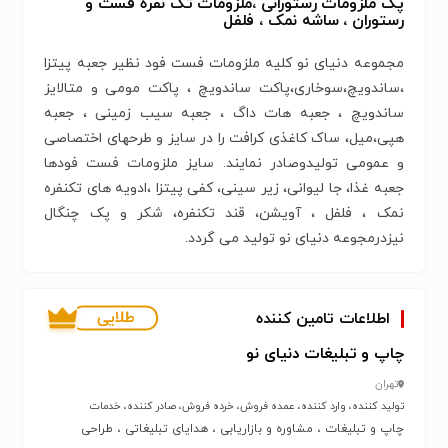
پک ملزومات رستورانی ،ملزومات تک نفره فست و
رستوران ، ساشه نمک ، فلفل
مجموعه دنیای نو کلیه ملزومات فست فود نظیر جعبه پیتزا
،ساندویچ،سوخاری،پاکت ساندویچ ، پاکت مومی و متالایز
ساندویچ ، جعبه هات داگ ، جعبه سیب زمینی ، جعبه
هپی،میل، ساک کاغذی کرافت را در سایز و طرحهای اختصاصی
و عمومی تولیدوصادر نمایند. سایز ملزومات فست فودها
جعبه غذا، جا لیوانی، زیر سینی، کفی پیتزا ،ادویه های تکنفره
نمک ، فلفل ، آویشن، قند تکنفره، شکر و پک چنگال
نیزدرمجوعه دنیای نو تولید می گردد.
اطلاعات تامین کننده
چاپ و تبلیغات دنیای نو
تهران
تولید کننده، وارد کننده، عمده فروش، خرده فروش، صادر کننده، خدمات
چاپ و تبلیغات ، مشاوره و بازاریابی ، هدایای تبلیغاتی ، طراحی