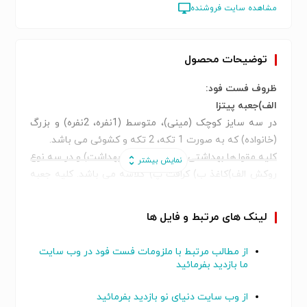
مشاهده سایت فروشنده
توضیحات محصول
ظروف فست فود:
الف)جعبه پیتزا
در سه سایز کوچک (مینی)، متوسط (1نفره، 2نفره) و بزرگ
(خانواده) که به صورت 1 تکه، 2 تکه و کشوئی می باشد.
کلیه مقوا ها بهداشتی بوده (دارای مهر بهداشت) و در سه نوع
روکش الف)کاغذ ب) کرافت پ) گلاسه می باشد. کلیه جعبه
های پیتزا قابلیت چاپ از 1 تا4 رنگ بصورت افست (تصویری)
سیلک (تفکیکی) را دارد.
لینک های مرتبط و فایل ها
ب)جالیوانی پ)مرغ سوخاری ت)جعبه هپی میل ث)جعبه
سیب زمینی ج)جعبه ساندویچ تنوری چ)جعبه همبرگر
از مطالب مرتبط با ملزومات فست فود در وب سایت
وهات داگ ح)پاکت همبرگر وهات داگ خ)ساک دستی
ما بازدید بفرمائید
کاغذی د)کاغذرپینگ و زیرسینی ز)کفی E فلوت
از وب سایت دنیای نو بازدید بفرمائید