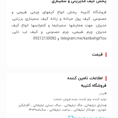
پخش کیف مدیریتی و سمیناری
فروشگاه کتیبه. پخش انواع کیفهای چرمی طبیعی و
مصنوعی. کیف پول مردانه و زنانه کیف سمیناری برزنتی.
مدیران. جهت همایشها. سمینارها و کنفرانسها. انواع کیف
مدیران چرم طبیعی، چرم مصنوعی و کیف لب تابی.
telegram.me/katibehgiftco و 09212130082
قیمت
اطلاعات تامین کننده
فروشگاه کتیبه
تهران
تولید کننده، وارد کننده، عمده فروش، خدمات
هدایای تبلیغاتی، ماگ تبلیغاتی ، ساک دستی تبلیغاتی ، آفتابگیر
خودرو ، خودکار تبلیغاتی ، ساعت تبلیغاتی ، سالنامه۱۴۰۴
مشاهده سایت فروشنده