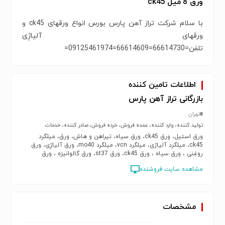
ورق 8 میل ck45
با سلام شرکت تراز آهن پارس بورس انواع ورقهای ck45 و
ورقهای آلیاژِی
تلفن=66614730=66614609=09125461974=
اطلاعات تامین کننده
بازرگانی تراز آهن پارس
تهران
تولید کننده، وارد کننده، عمده فروش، خرده فروش، صادر کننده، خدمات
ورق استیل، ورق ck45، ورق سیاه، تیراهن و هاش، ورق، میلگرد
ck45، میلگرد آلیاژی، میلگرد vcn، میلگرد mo40، ورق آلیاژِی، ورق
روغنی ، ورق سیاه ، ورق ck45، ورق st37، ورق گالوانیزه ، ورق
هاردوکس
مشاهده سایت فروشنده
مشخصات