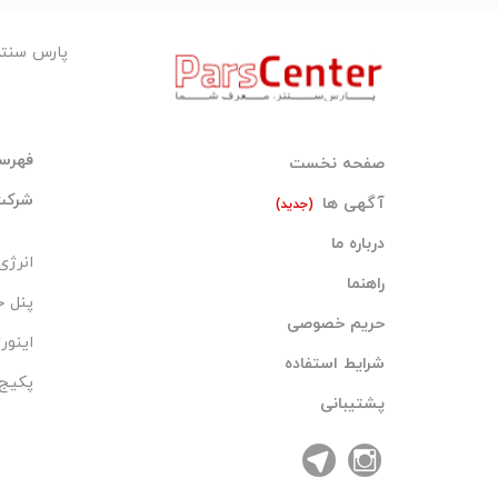
پارس سنت
فهرس
صفحه نخست
شرکت 
آگهی ها
(جدید)
درباره ما
انرژی
راهنما
پنل 
حریم خصوصی
اینور
شرایط استفاده
پکیج
پشتیبانی