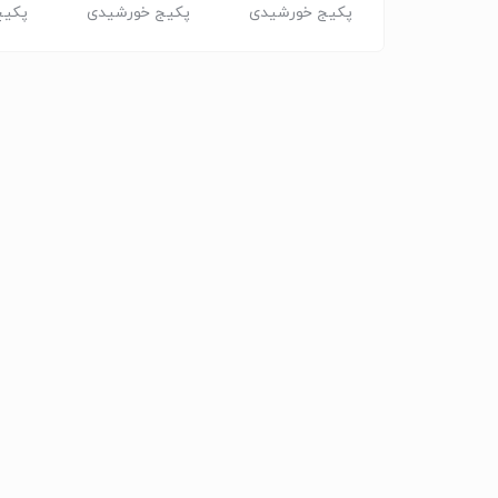
یج خورشیدی
پکیج خورشیدی
پکیج خورشیدی
پکیج
خانجات و مراکز
ری