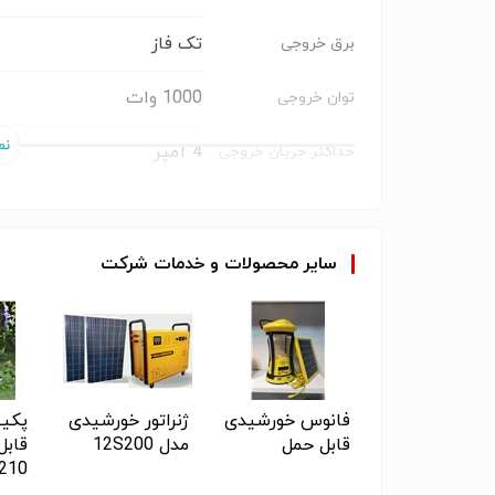
تک فاز
برق خروجی
1000 وات
توان خروجی
4 آمپر
حداکثر جریان خروجی
300 آمپر ساعت
ظرفیت باطری
220 ولت
ولتاژ خروجی
سایر
محصولات
و
خدمات
شرکت
ایران
کشور سازنده
ستم هیبریدی
فانوس خورشیدی
ژنراتور خورشیدی
پکی
(برق اضطراری) 9
قابل حمل
مدل 12S200
قابل
لووات ساعت
210
صوص