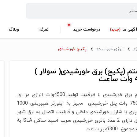
گهی ها
درخواست خرید
تعرفه
وبلاگ
(جدید)
ژی
انرژی خورشیدی
پکیج خورشیدی
م (پکیج) برق خورشیدی( سولار )
ت
سیستم برق خورشیدی با ظرفیت تولید 4500وات انرژی در روز
دارای 750 وات پنل خورشیدی مجهز به اینورتر هیبریدی 1000
ری با شارزر خورشیدی داخلی و قابلیت اتصال به برق شهر
یا دیزل دارای 2 عدد باتری خورشیدی سرب اسید ساکن SLA به
 300آمپر ساعت