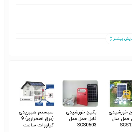
ج خورشیدی
پکیج خورشیدی
سیستم هیبریدی
فانوس
 حمل مدل
قابل حمل مدل
(برق اضطراری) 9
قابل 
SGS1
SGS0603
کیلووات ساعت
مخصوص