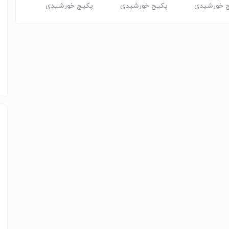
 خورشیدی
پکیج خورشیدی
پکیج خورشیدی
پکیج 
کارخانجات و مراکز
اداری