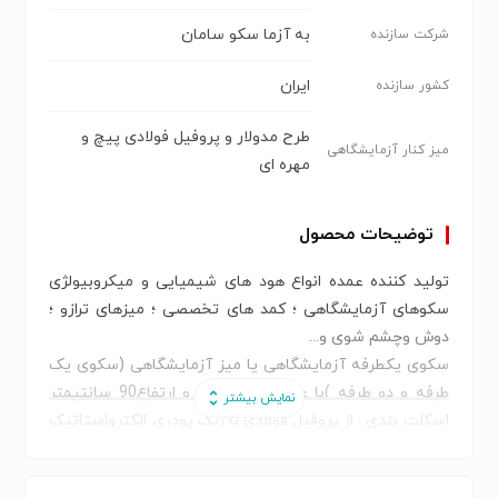
به آزما سکو سامان
شرکت سازنده
ایران
کشور سازنده
طرح مدولار و پروفیل فولادی پیچ و
میز کنار آزمایشگاهی
مهره ای
توضیحات محصول
تولید کننده عمده انواع هود های شیمیایی و میکروبیولژی
سکوهای آزمایشگاهی ؛ کمد های تخصصی ؛ میزهای ترازو ؛
دوش وچشم شوی و...
سکوی یکطرفه آزمایشگاهی یا میز آزمایشگاهی (سکوی یک
طرفه و دو طرفه )با عرض 70 تا 140 و ارتفاع90 سانتیمتر
اسکلت بندی : از پروفیل فولادی با رنگ پودری الکترواستاتیک
ضد زنگ پوشش داده شده است که بصورت پیش ساخته در
محل توسط پیچ و مهره منتاژ می گردد . که قابل جابجائی