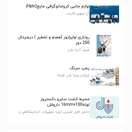
لوازم جانبی کروماتوگرافی مایع(Hplc)
آرا تجهیز فارمد
روتاری اواپراتور (هضم و تقطیر ) دیجیتال
250 دور
طیف آزما طب
پمپ سرنگ
شرکت ویتا طب کوشا
محیط کشت سابرو دکستروز
لوله100×16mm دارواش
دانش افزار نفیس ایلیا تجهیزات آزمایشگاهی و
مواد شیمیایی