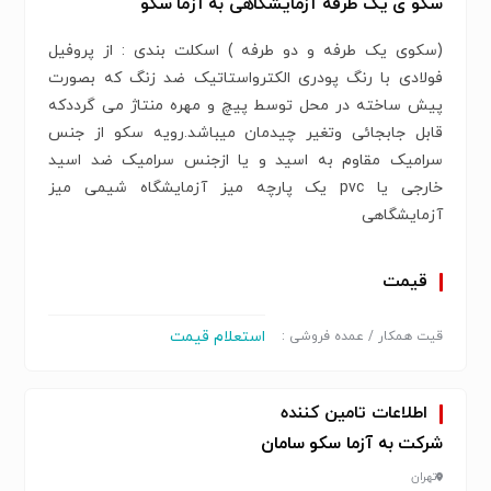
سکو ی یک طرفه آزمایشگاهی به آزما سکو
(سکوی یک طرفه و دو طرفه ) اسکلت بندی : از پروفیل
فولادی با رنگ پودری الکترواستاتیک ضد زنگ که بصورت
پیش ساخته در محل توسط پیچ و مهره منتاژ می گرددکه
قابل جابجائی وتغیر چیدمان میباشد.رویه سکو از جنس
سرامیک مقاوم به اسید و یا ازجنس سرامیک ضد اسید
خارجی یا pvc یک پارچه میز آزمایشگاه شیمی میز
آزمایشگاهی
قیمت
استعلام قیمت
قیت همکار / عمده فروشی :
اطلاعات تامین کننده
شرکت به آزما سکو سامان
تهران