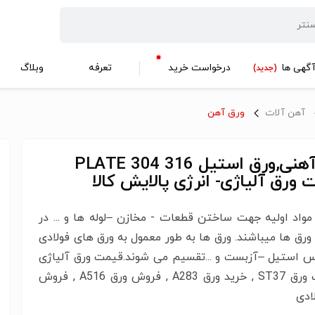
گهی ها
درخواست خرید
تعرفه
وبلاگ
(جدید)
آهن آلات
ورق آهن
ورق آهنی,ورق استیل 316 304 PLATE
 ورق آلیاژی- انرژی پالایش کالا
مواد اولیه جهت ساختن قطعات - مخازن –لوله ها و ... در
رق ها میباشند. ورق ها به طور معمول به ورق های فولادی
س استیل –آزبست و ...تقسیم می شوند.قیمت ورق آلیاژی
, قیمت ورق ST37 , خرید ورق A283 , فروش ورق A516 , فروش
ادی