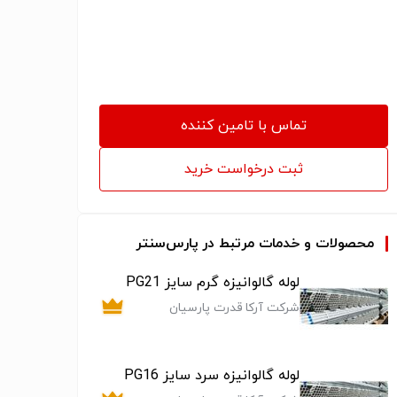
carbon steel، فروش شیرآلات استنلس استیلvalve
stainless steel، فروش شیر آلات آلیاژیvalve super
Alloy، فروش اتصالات فولادیfitting carbon steel، فروش
اتصالات استنلس استیلfitting stainless steel، فروش
اتصالات آلیاژیfitting super Alloy، فروش لوله رده 40،
فروش استاد بولت، فروش پیچ و مهرهnut & bolt
تماس با تامین کننده
ثبت درخواست خرید
محصولات و خدمات مرتبط در پارس‌سنتر
لوله گالوانیزه گرم سایز PG21
شرکت آرکا قدرت پارسیان
لوله گالوانیزه سرد سایز PG16