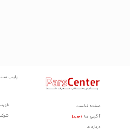
ورق هایmn4 17
ورق های A285ورق,A283
ورق های ضد سایش (مانند ورق هاردکس و یا ورق دیلیدور
ورق های A515
انواع ورق های ST12 , ST13 , ST14 , ST37 , ST52
انواع ورق های Hastelloy , Monel , Lummet , Alloy20 , Zirconium و inconel
پیمانکاران و کارفرمایان محترم جهت استعلام قیمت و دریافت پیش
44626428 - 44626703 Tel: +9821
Telegram / WhatsApp: +98 937 292 1218
Email: info@epcv.ir
پارس سنت
فهرست
صفحه نخست
شرکت‌
آگهی ها
(جدید)
درباره ما