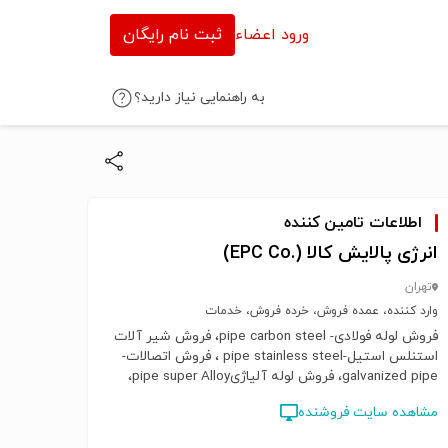
ورود اعضاء
ثبت نام رایگان
به راهنمایی نیاز دارید؟
اطلاعات تامین کننده
انرژی پالایش کالا (.EPC Co)
تهران
وارد کننده، عمده فروش، خرده فروش، خدمات
فروش لوله فولادی- pipe carbon steel، فروش شیر آلات
استنلس استیل-pipe stainless steel ، فروش اتصالات-
galvanized pipe، فروش لوله آلیاژیpipe super Alloy،
فروش فلنج فولادی flange carbon steel ، فروش فلنج
مشاهده سایت فروشنده
استنلس استیلflange stainless steel، فروش فلنج
آلیاژیflange super Alloy، فروش شیرآلات فولادی valve