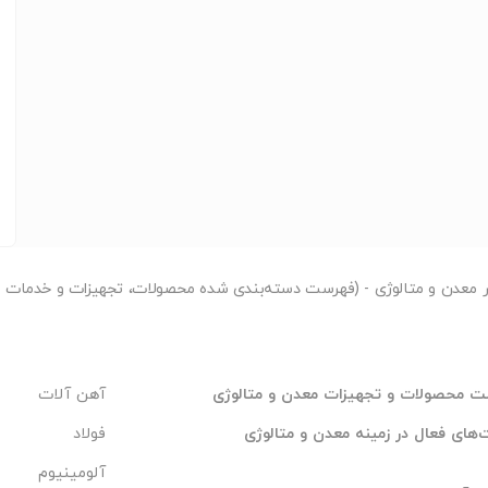
) و ورق های نسوز1.4841 و …
نهادات فنی و مالی, با ما در ارتباط باشید.
ر
معدن و متالوژی - (فهرست دسته‌بندی شده محصولات، تجهیزات و خدمات مر
 محصولات و تجهیزات معدن و متالوژی
آهن آلات
های فعال در زمینه معدن و متالوژی
فولاد
آلومینیوم