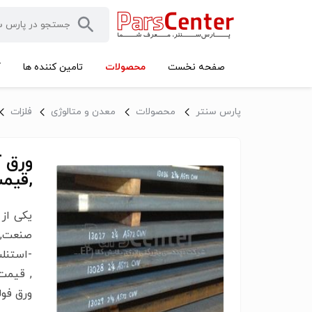
محصولات
صفحه نخست
تامین کننده ها
آ
پارس سنتر
محصولات
معدن و متالوژی
فلزات
,قیمت
یکی از 
صنعت, و
-استنل
ورق فول