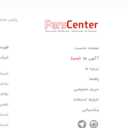
پارس سنت
فهرس
صفحه نخست
شرکت 
آگهی ها
(جدید)
درباره ما
شستش
راهنما
نماش
حریم خصوصی
نظاف
شرایط استفاده
تعمیر
پشتیبانی
خدما
خدما