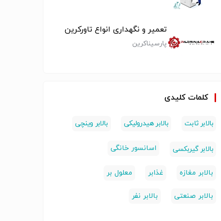
تعمیر و نگهداری انواع تاورکرین
پارسیناکرین
 نفربر تک ریل
بالابر ثابت،بالابر
بالابر برقی
نفر مدل EHS
هیدرولیکی
کلمات کلیدی
بالابر
بالابر
بالابر ثابت
بالابر هیدرولیکی
بالابر وینچی
اسانسور خانگی
بالابر گیربکسی
بالابر مغازه
غذابر
معلول بر
بالابر صنعتی
بالابر نفر