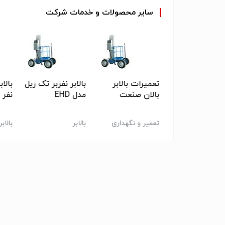
سایر
محصولات
و
خدمات
شرکت
ابر برقی
تعمیرات بالابر
بالابر نفربر تک ریل
بالاب
درولیکی
بالان صنعت
مدل EHD
نفر م
بر
تعمیر و نگهداری
بالابر
بالابر
ماشین آلات