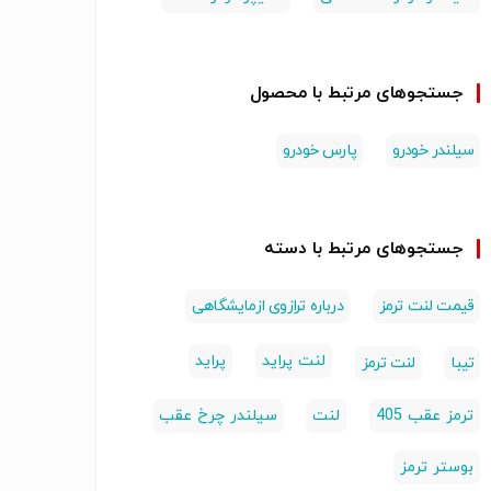
جستجوهای مرتبط با محصول
سیلندر خودرو
پارس خودرو
جستجوهای مرتبط با دسته
قیمت لنت ترمز
درباره ترازوی ازمایشگاهی
لنت پراید
پراید
تیبا
لنت ترمز
ترمز عقب 405
لنت
سیلندر چرخ عقب
بوستر ترمز