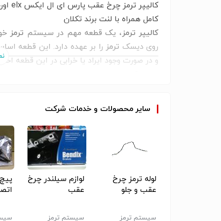
کالیپر ترمز چرخ عقب پارس ای ال ایکس elx اورجینال
کامل همراه با لنت برند تکلان
کالیپر ترمز
، یک قطعه مهم در سیستم
ترمز
خود
روی دیسک
ترمز
را بر عهده دارد. این قطعه اسا
و در صورت وجود ایراد یا خرابی در این قطعه احتم
انواع کالیپر ترمز در ایران ترمز موجود است
انواع کالیپر چرخ جلو ( سیلندر ترمز چرخ جلو) خود
کالیپر ترمز چرخ عقب پارس ای ال ایکس
سایر
محصولات
و
خدمات
شرکت
سک ترمز چرخ
لوله ترمز چرخ
لوازم سیلندر چرخ
پیچ 
عقب و جلو
عقب
اتصا
ستم ترمز
سیستم ترمز
سیستم ترمز
سیست