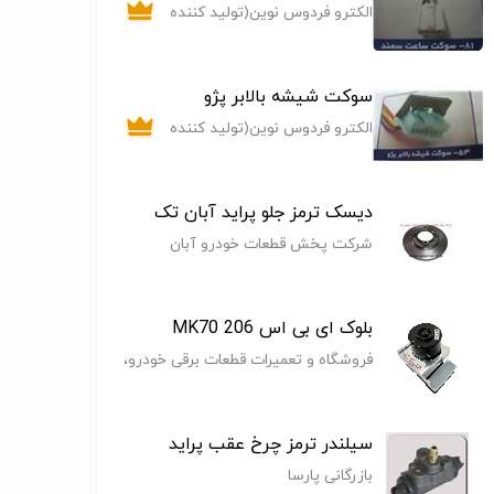
الکترو فردوس نوین(تولید کننده
روکش سیم پی وی سی (pvc) با
برند نوین پلاست
سوکت شیشه بالابر پژو
الکترو فردوس نوین(تولید کننده
روکش سیم پی وی سی (pvc) با
برند نوین پلاست
دیسک ترمز جلو پراید آبان تک
شرکت پخش قطعات خودرو آبان
تک(محبوبی نیا)
بلوک ای بی اس 206 MK70
فروشگاه و تعمیرات قطعات برقی خودرو،
اتونیک
رمز چرخ
لوازم سیلندر چرخ
پیچ کالیپر و
لنت چرخ
 جلو
عقب
اتصالات کالیپر
سیلندر ترمز چرخ عقب پراید
بازرگانی پارسا
 ترمز
سیستم ترمز
سیستم ترمز
سیستم ت