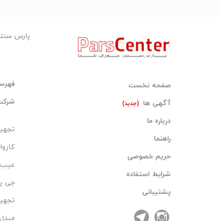
پارس سنت
فهرست
صفحه نخست
شرکت 
آگهی ها
(جدید)
درباره ما
تجهی
راهنما
کاروا
حریم خصوصی
عیب ی
شرایط استفاده
جی پ
پشتیبانی
تجهیز
مبدل 