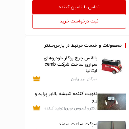
تماس با تامین کننده
ثبت درخواست خرید
محصولات و خدمات مرتبط در پارس‌سنتر
بالانس چرخ روکار خودروهای
سواری ساخت شرکت cemb
ایتالیا
تیرگان تراز پایان
تقویت کننده شیشه بالابر پراید و
ریو
الکترو فردوس نوین(تولید کننده
روکش سیم پی وی سی (pvc) با
برند نوین پلاست
سوکت ساعت سمند