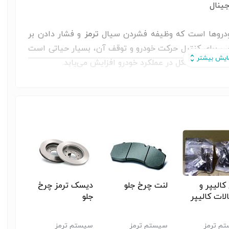
روها است که وظیفه فشردن سیال
ترمز
و فشار دادن بر
سی برای کنترل حرکت خودرو و توقف آن، بسیار حیاتی است
ال ایجاد مشکل در عملکرد خودرو افزایش می‌یابد.
رو سواری موجود در ایران ترمز
کالیپر و
لنت چرخ جلو
دیسک ترمز چرخ
لوله ت
لات کالیپر
جلو
عقب و
م ترمز
سیستم ترمز
سیستم ترمز
سیستم