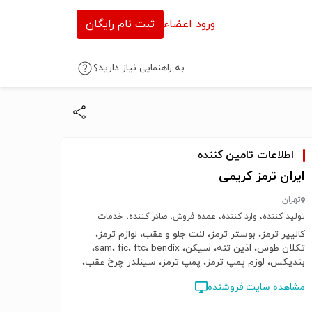
ورود اعضاء
ثبت نام رایگان
به راهنمایی نیاز دارید؟
اطلاعات تامین کننده
ایران ترمز کریمی
تهران
تولید کننده، وارد کننده، عمده فروش، صادر کننده، خدمات
کالیپر ترمز، بوستر ترمز، لنت جلو و عقب، لوازم ترمز،
تکلان طوس، اذین تنه، سیکن، sam، fic، ftc، bendix،
بندیکس، لوزم پمپ ترمز، پمپ ترمز، سینلدر چرخ عقب،
لنت ترمز
مشاهده سایت فروشنده