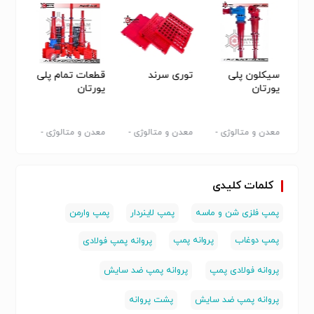
09120400124
09125681187
026-37851440
سیکلون پلی
توری سرند
قطعات تمام پلی
توری
026-37851441
یورتان
یورتان
کن
-
معدن و متالوژی -
معدن و متالوژی -
معدن و متالوژی -
معدن و
سایر
سایر
سایر
سایر
کلمات کلیدی
پمپ فلزی شن و ماسه
پمپ لاینردار
پمپ وارمن
پمپ دوغاب
پروانه پمپ
پروانه پمپ فولادی
پروانه فولادی پمپ
پروانه پمپ ضد سایش
پروانه پمپ ضد سایش
پشت پروانه