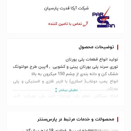
شرکت آرکا قدرت پارسیان
تماس با تامین کننده
توضیحات محصول
تولید انواع قطعات پلی یورتان
توری سرند پلی یورتان پینی و کشویی
,
4پین طرح مولتوتک
خشک کن و دانه بندی از چشم 150 میکرون به بالا
انواع پمپ دوغاب( اسلاری) با لاینر فلزی و لاستیکی و پلی
یورتان
انواع سیکلون تمام پلی یورتان- لاینر پلی یورتان- لاینر
لاستیکی
لاینینگ انواع فلنج،زانویی و لوله با مواد ضدسایش و
ضدخوردگی پلی یورتان
محصولات و خدمات مرتبط در پارس‌سنتر
پیگ پلی یورتان
لوله اسپیرال فولادی 18 اینچ - بازرگانی