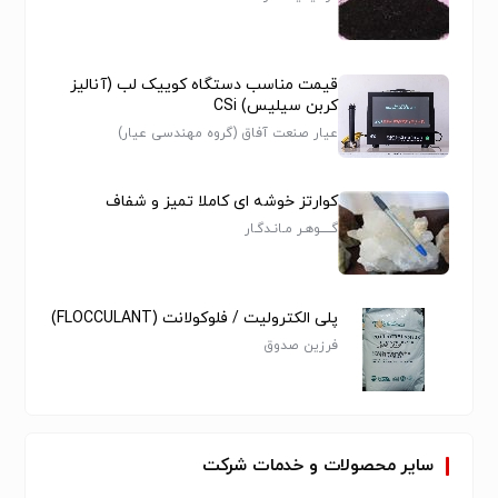
جداکننده پلی­یورتان
جاکننده
معدن
قیمت مناسب دستگاه کوییک لب (آنالیز
سرند معدن
کربن سیلیس) CSi
سنگ شکن
عیار صنعت آفاق (گروه مهندسی عیار)
غلطک پلی یورتان
کوپلینگ و پکینگ پلی یورتان
کوارتز خوشه ای کاملا تمیز و شفاف
پروانه پمپ پلی یورتان
پوسته پمپ پلی یورتان
گـــــوهـر مـانـدگـار
هیدروسیکلون تمام پلی یورتان از سایز 2اینچ به بالا
دوک پلی یورتان
شیت پلی یورتان
پلی الکترولیت / فلوکولانت (FLOCCULANT)
راد پلی یورتان
فرزین صدوق
لوله تمام پلی یورتان
لاینینگ پلی یورتان
نازل آبپاش
قطعات صنعتی ضدسایش
سایر
محصولات
و
خدمات
شرکت
09171326058